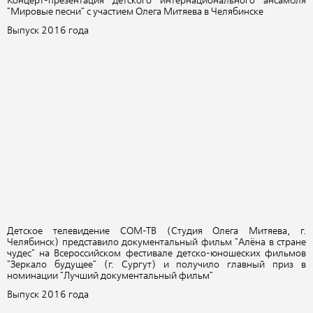
Концерт-презентация детского интернационального ансамбля
"Мировые песни" с участием Олега Митяева в Челябинске
Выпуск 2016 года
Детское телевидение СОМ-ТВ (Студия Олега Митяева, г.
Челябинск) представило документальный фильм "Алёна в стране
чудес" на Всероссийском фестивале детско-юношеских фильмов
"Зеркало будущее" (г. Сургут)
и получило главный приз в
номинации "Лучший документальный фильм"
Выпуск 2016 года