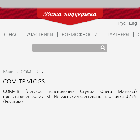
Ваша поддержка
О НАС
УЧАСТНИКИ
ВОЗМОЖНОСТИ
ПАРТНЁРЫ
→
→
Main
СОМ-ТВ
СОМ-ТВ VLOGS
СОМ-ТВ (детское телевидение Студии Олега Митяева)
представляет ролик "XLI Ильменский фестиваль, площадка U235
(Росатом)"