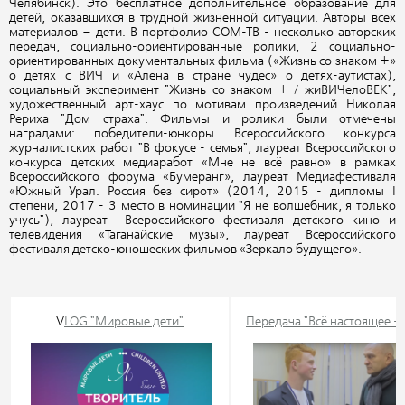
Челябинск). Это бесплатное дополнительное образование для
детей, оказавшихся в трудной жизненной ситуации. Авторы всех
материалов – дети. В портфолио СОМ-ТВ - несколько авторских
передач, социально-ориентированные ролики, 2 социально-
ориентированных документальных фильма («Жизнь со знаком +»
о детях с ВИЧ и «Алёна в стране чудес» о детях-аутистах),
социальный эксперимент "Жизнь со знаком + / жиВИЧелоВЕК",
художественный арт-хаус по мотивам произведений Николая
Рериха "Дом страха". Фильмы и ролики были отмечены
наградами: победители-юнкоры Всероссийского конкурса
журналистских работ "В фокусе - семья", лауреат Всероссийского
конкурса детских медиаработ «Мне не всё равно» в рамках
Всероссийского форума «Бумеранг», лауреат Медиафестиваля
«Южный Урал. Россия без сирот» (2014, 2015 - д
ипломы I
степени
, 2017 -
3 место в номинации "Я не волшебник, я только
учусь"
), лауреат Всероссийского фестиваля детского кино и
телевидения «Таганайские музы», лауреат Всероссийского
фестиваля детско-юношеских фильмов «Зеркало будущего».
V
LOG "Мировые дети"
Передача "Всё настоящее - 