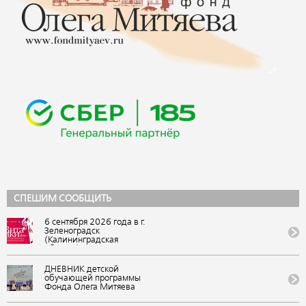
СПЕШИМ СООБЩИТЬ
6 сентября 2026 года в г.
Зеленоградск
(Калининградская
область) состоится IX
Всероссийский
фестиваль авторской
ДНЕВНИК детской
песни и поэзии
обучающей программы
«ВитаЛики». Событие
Фонда Олега Митяева
представляет Фонд Олега
«Мировые песни» на
Митяева в рамках
фестивале авторской