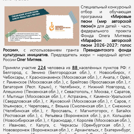
Специальный конкурсный
отбор и обучающая
программа
«Мировые
песни (мир авторской
песни)»
для детей - часть
федерального проекта
Фонда Олега Митяева
«Марафон авторской
песни 2026-2027: голос
России»
, с использованием гранта
Президентского фонда
культурных инициатив.
Председатель жюри – народный артист
России
Олег Митяев.
Приняли участие
224
человека из
88
населённых пунктов РФ: г.
Белгород, с. Зенино (Белгородская обл.), г. Новосибирск, г.
Чебоксары, г. Краснознаменск (Московская обл.), г. Анапа, г. Орёл,
г. Раменское (Московская обл.), с. Брейтово (Ярославская обл.), г.
Евпатория (Респ. Крым), г. Челябинск, г. Нижний Новгород, с.
Алешкино (Пензенская обл.), г. Севастополь, г. Москва, г. Саратов,
г. Мытищи (Московская обл.), г. Астрахань, г. Каменск-Уральский
(Свердловская обл.), г. Жуковский (Московская обл.), г. Саров, г.
Ульяновск, г. Череповец, г. Вязьма (Смоленская обл.), г. Снежинск
(Челябинская обл.), г. Ярославль, г. Магнитогорск, г. Батайск
(Ростовская обл.), с. Репьёвка (Воронежскя обл.), р.п. Кольцово
(Новосибирская обл.), г. Краснодар, г. Королёв (Московская обл.),
г. Иваново, г. Калуга, с. Черкассы (Оренбургская обл.), г.
Нововоронеж (Воронежская обл.), г. Архангельск, г. Екатеринбург,