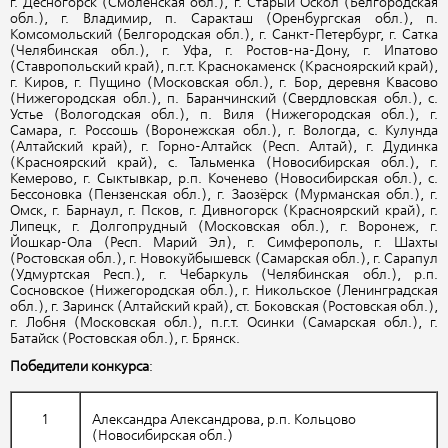
г. Десногорск (Смоленская обл.), г. Старый Оскол (Белгородская
обл.), г. Владимир, п. Саракташ (Оренбургская обл.), п.
Комсомольский (Белгородская обл.), г. Санкт-Петербург, г. Сатка
(Челябинская обл.), г. Уфа, г. Ростов-на-Дону, г. Ипатово
(Ставропольский край), п.г.т. Краснокаменск (Красноярский край),
г. Киров, г. Пущино (Московская обл.), г. Бор, деревня Квасово
(Нижегородская обл.), п. Баранчинский (Свердловская обл.), с.
Устье (Вологодская обл.), п. Виля (Нижегородская обл.), г.
Самара, г. Россошь (Воронежская обл.), г. Вологда, с. Кулунда
(Алтайский край), г. Горно-Алтайск (Респ. Алтай), г. Дудинка
(Красноярский край), с. Тальменка (Новосибирская обл.), г.
Кемерово, г. Сыктывкар, р.п. Коченево (Новосибирская обл.), с.
Бессоновка (Пензенская обл.), г. Заозёрск (Мурманская обл.), г.
Омск, г. Барнаул, г. Псков, г. Дивногорск (Красноярский край), г.
Липецк, г. Долгопрудный (Московская обл.), г. Воронеж, г.
Йошкар-Ола (Респ. Марий Эл), г. Симферополь, г. Шахты
(Ростовская обл.), г. Новокуйбышевск (Самарская обл.), г. Сарапул
(Удмуртская Респ.), г. Чебаркуль (Челябинская обл.), р.п.
Сосновское (Нижегородская обл.), г. Никольское (Ленинградская
обл.), г. Заринск (Алтайский край), ст. Боковская (Ростовская обл.),
г. Лобня (Московская обл.), п.г.т. Осинки (Самарская обл.), г.
Батайск (Ростовская обл.), г. Брянск.
Победители конкурса
:
1
Александра Александрова, р.п. Кольцово
(Новосибирская обл.)