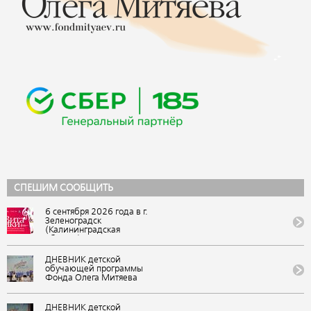
СПЕШИМ СООБЩИТЬ
6 сентября 2026 года в г.
Зеленоградск
(Калининградская
область) состоится IX
Всероссийский
фестиваль авторской
ДНЕВНИК детской
песни и поэзии
обучающей программы
«ВитаЛики». Событие
Фонда Олега Митяева
представляет Фонд Олега
«Мировые песни» на
Митяева в рамках
фестивале авторской
«Марафона авторской
музыки и поэзии «U-235.
ДНЕВНИК детской