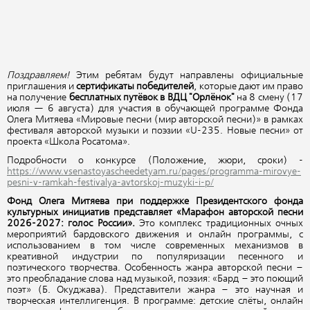
Поздравляем!
Этим ребятам будут направлены официальные
приглашения и
сертификаты победителей
, которые дают им право
на получение
бесплатных путёвок в ВДЦ "Орлёнок"
на 8 смену (17
июля — 6 августа) для участия в обучающей программе Фонда
Олега Митяева «Мировые песни (мир авторской песни)» в рамках
фестиваля авторской музыки и поэзии «U-235. Новые песни» от
проекта «Школа Росатома».
Подробности о конкурсе (Положение, жюри, сроки) -
https://www.vsenastoyascheedetyam.ru/pages/programma-mirovye-
pesni-v-ramkah-festivalya-avtorskoj-muzyki-i-p/
Фонд Олега Митяева при поддержке Президентского фонда
культурных инициатив представляет «Марафон авторской песни
2026-2027: голос России».
Это комплекс традиционных очных
мероприятий бардовского движения и онлайн программы, с
использованием в том числе современных механизмов в
креативной индустрии по популяризации песенного и
поэтического творчества. Особенность жанра авторской песни –
это преобладание слова над музыкой, поэзия: «Бард – это поющий
поэт» (Б. Окуджава). Представители жанра – это научная и
творческая интеллигенция. В программе: детские слёты, онлайн