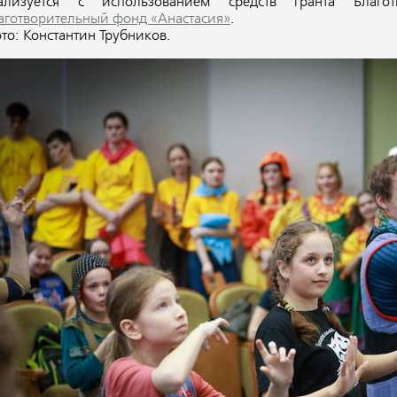
ализуется с использованием средств гранта Благот
аготворительный фонд «Анастасия»
.
то: Константин Трубников.