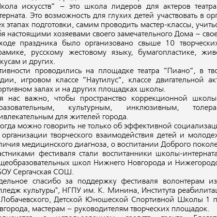
кола искусств“ – это школа лидеров для актеров театр
терната. Это возможность для глухих детей участвовать в о
ех этапах подготовки, самим проводить мастер-классы, учить
бя настоящими хозяевами своего замечательного Дома – св
ходе праздника было организовано свыше 10 творчески
рамике, русскому жестовому языку, бумагопластике, жив
кусам и других.
тивности проводились на площадке театра “Пиано“, в тв
удии, игровом классе “Наутилус“, классе двигательной а
ортивном залах и на других площадках школы.
я нас важно, чтобы пространство коррекционной школы-
разовательным, культурным, инклюзивным, толер
ивлекательным для жителей города.
тогда можно говорить не только об эффективной социализации
 организации творческого взаимодействия детей и молоде
личия медицинского диагноза, о воспитании Доброго поколе
астниками фестиваля стали воспитанники школы-интерната
щеобразовательных школ Нижнего Новгорода и Нижегородск
ОУ Сергачская СОШ.
дельное спасибо за поддержку фестиваля волонтерам и
лледж культуры", НГПУ им. К. Минина, Института реабилита
 Лобачевского, Детской Юношеской Спортивной Школы 1 по
вгорода, мастерам – руководителям творческих площадок.