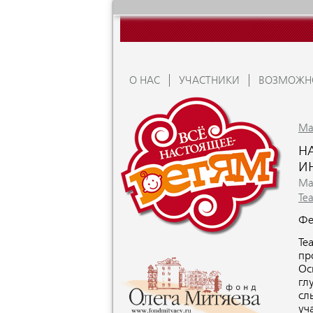
О НАС
УЧАСТНИКИ
ВОЗМОЖН
Ma
Н
И
Ma
Те
Фе
Те
пр
Ос
гл
сл
уч