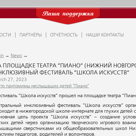
Ваша поддержка
ОСТИ
ПАРТНЁРЫ
ОТЧЁТНОСТЬ
НАШИ КОНТАКТЫ
→
→
in
News
А ПЛОЩАДКЕ ТЕАТРА “ПИАНО“ (НИЖНИЙ НОВГОР
НКЛЮЗИВНЫЙ ФЕСТИВАЛЬ “ШКОЛА ИСКУССТВ“
rch 27, 2023
атр пантомимы неслышаших детей "Пиано"
стиваль “Школа искусств“ прошел на площадке театра “Пиан
атральный инклюзивный фестиваль “Школа искусств“ орга
оходит в нижегородской школе-интернате для глухих детей с
новная цель проекта “Школа искусств“ – создание усло
ухих детей через организацию творческого игрового вза
ышащими сверстниками из общеобразовательных школ Нижн
астием педагогов, родителей и волонтеров.