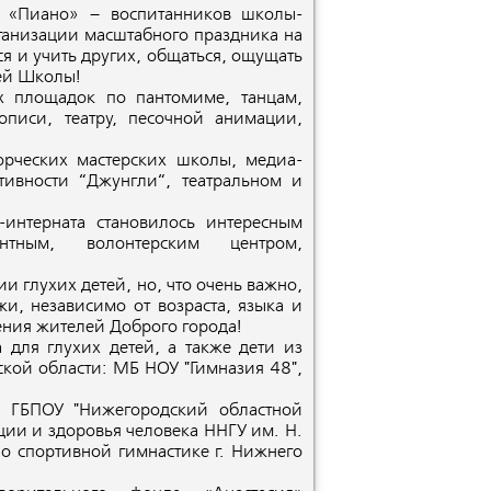
а «Пиано» – воспитанников школы-
рганизации масштабного праздника на
ся и учить других, общаться, ощущать
оей Школы!
х площадок по пантомиме, танцам,
описи, театру, песочной анимации,
орческих мастерских школы, медиа-
ктивности “Джунгли“, театральном и
интерната становилось интересным
антным, волонтерским центром,
 глухих детей, но, что очень важно,
жи, независимо от возраста, языка и
ния жителей Доброго города!
 для глухих детей, а также дети из
ой области: МБ НОУ "Гимназия 48",
з ГБПОУ "Нижегородский областной
ции и здоровья человека ННГУ им. Н.
 спортивной гимнастике г. Нижнего