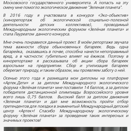
Московского государственного университета. А попасть на эту
смену мне помогло экологическое движение "Зеленая планета".
В 2016 году я участвовала в конкурсе «Эко-объектив»
(кинорепортаж об экологической социально-полезной
деятельности детских коллективов), проводимый
Международным экологическим форумом «Зелёная планета» и
стала Лауреатом данного конкурса.
Мне очень понравился данный проект. В моём репортаже звучала
тема важности сбора обыкновенных батареек. Ведь одна
батарейка, оказавшись в почве, способна нанести непоправимый
вред, а в частности: губительно влияет на ёжиков. Поэтому в
кинорепортаже я рассказывала об акции сбора батареек
взрослыми на предприятии. Сбор и утилизация батареек
оберегает природу, и таким образом, мы проявляем заботу о ней.
Осенью этого года я размещала мои дипломы на платформе
«Артек.Дети» и за диплом Международного экологического
форума «Зелёная планета» мне поставили 14 баллов, а за диплом
победителя дистанционной олимпиады Всероссийского уровня
всего лишь 0,75 баллов. Высокий балл за диплом движения
«Зеленая планета» и дал мне возможность пройти отбор
претендентов для поездки в знаменитый Международный детский
центр «Артек»! Спасибо Международному экологическому
форуму «Зелёная планета» за проведение таких интересных и
значимых проектов!