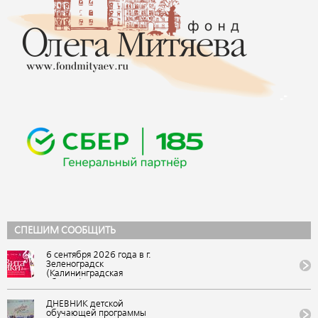
СПЕШИМ СООБЩИТЬ
6 сентября 2026 года в г.
Зеленоградск
(Калининградская
область) состоится IX
Всероссийский
фестиваль авторской
ДНЕВНИК детской
песни и поэзии
обучающей программы