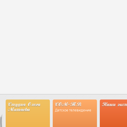
Студия Олега
СОМ-ТВ
Наши экс
Митяева
Детское телевидение