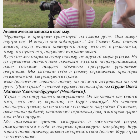
Аналитическая записка к фильму:
"Чудовища и призраки существуют на самом деле. Они живут
внутри нас. И иногда они побеждают..." Так Стивен Кинг описал
момент, когда человек повинуется тому, чего нет в реальности,
тому, что пугает его, подавляет и ограничивает.
В детстве мы открыты всему новому, не ждём от мира угрозы. Но
со временем препятствия начинают казаться непреодолимыми,
наше сознание придает обычным преградам уродливые
очертания. Мы загоняем себя в рамки, ограничивая просторы
возможностей. Так рождаются страхи.
Тема боязней не является новой, но остаётся актуальной по сей
день. "Дом страха" - первый художественный фильм
студии Олега
Митяева "Светлое будущее" (Челябинск).
"Страх - это плод нашего воображения. Он заставляет нас боятся
того, чего нет и, вероятно, не будет никогда". Но человек
поглощен страхом, он не осознает его власть над собой. Сознание,
охваченное фобией, напоминает огромный дом, в котором царит
хаос и беспорядок.
Мы призываем зрителя заглядывать в собственный разум,
прислушиваться к себе и вовремя производить там уборку. Ведь
только поняв причину, можно искоренить свои боязни. Ведь страх
- в твоей голове.