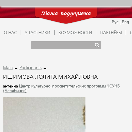
Ваша поддержка
О НАС
УЧАСТНИКИ
ВОЗМОЖНОСТИ
ПАРТНЁРЫ
→
→
Main
Participants
ИШИМОВА ЛОЛИТА МИХАЙЛОВНА
антенна
Центр культурно-просветительских программ ЧОУНБ
(Челябинск)