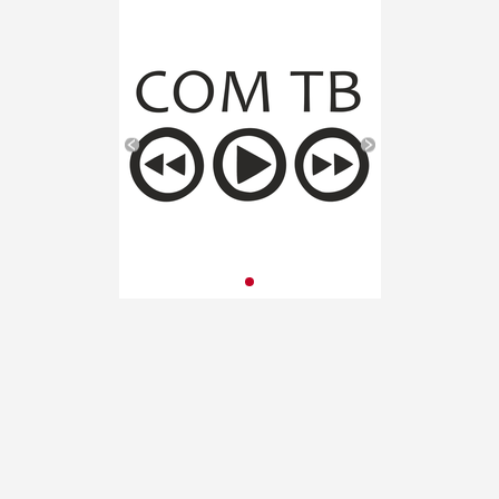
Новые песни» от проекта
«Школа Росатома» в ВДЦ
«Орленок»
(Краснодарский край). VII
публикация