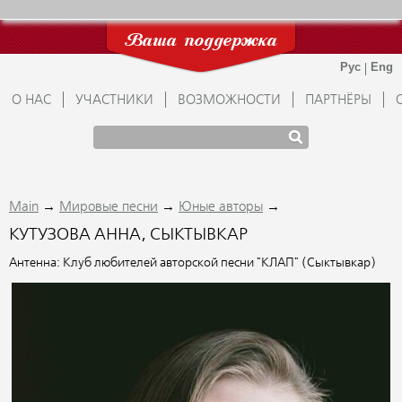
Ваша поддержка
О НАС
УЧАСТНИКИ
ВОЗМОЖНОСТИ
ПАРТНЁРЫ
→
→
→
Main
Мировые песни
Юные авторы
КУТУЗОВА АННА, СЫКТЫВКАР
Антенна: Клуб любителей авторской песни "КЛАП" (Сыктывкар)