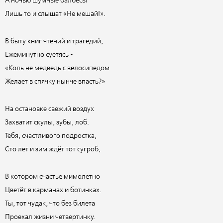
А ночью шумные балбесы
Лишь то и слышат «Не мешай!».
В быту книг чтений и трагедий,
Ежеминутно суетясь -
«Коль не медведь с велосипедом
Желает в спячку нынче впасть?»
На остановке свежий воздух
Захватит скулы, зубы, лоб.
Тебя, счастливого подростка,
Сто лет и зим ждёт тот сугроб,
В котором счастье мимолётно
Цветёт в карманах и ботинках.
Ты, тот чудак, что без билета
Проехал жизни четвертинку.