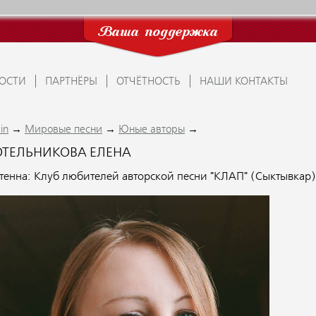
Ваша поддержка
ОСТИ
ПАРТНЁРЫ
ОТЧЁТНОСТЬ
НАШИ КОНТАКТЫ
→
→
→
in
Мировые песни
Юные авторы
ОТЕЛЬНИКОВА ЕЛЕНА
тенна: Клуб любителей авторской песни "КЛАП" (Сыктывкар)