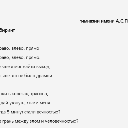
гимназии имени А.С.П
биринт
раво, влево, прямо,
раво, влево, прямо.
ньше я мог найти выход,
ньше это не было драмой.
лки в колёсах, трясина,
 дай утонуть, спаси меня.
гда 5 минут стали вечностью?
е грань между злом и человечностью?