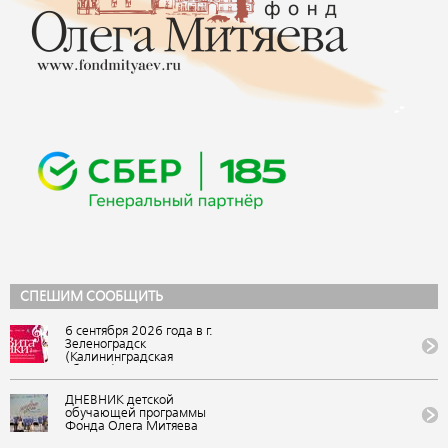
СПЕШИМ СООБЩИТЬ
6 сентября 2026 года в г.
Зеленоградск
(Калининградская
область) состоится IX
Всероссийский
фестиваль авторской
ДНЕВНИК детской
песни и поэзии
обучающей программы
«ВитаЛики». Событие
Фонда Олега Митяева
представляет Фонд Олега
«Мировые песни» на