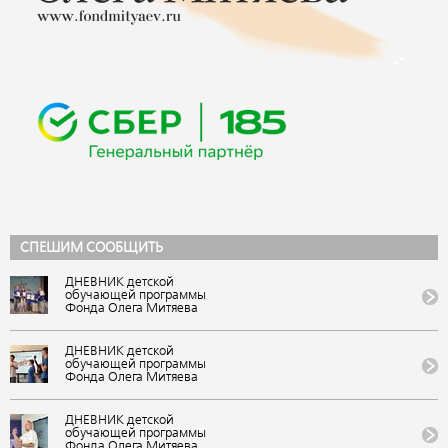
СПЕШИМ СООБЩИТЬ
ДНЕВНИК детской
обучающей программы
Фонда Олега Митяева
«Мировые песни» на
фестивале авторской
музыки и поэзии «U-235.
ДНЕВНИК детской
Новые песни» от проекта
обучающей программы
«Школа Росатома» в ВДЦ
Фонда Олега Митяева
«Орленок»
«Мировые песни» на
(Краснодарский край).
фестивале авторской
VIII публикация
музыки и поэзии «U-235.
ДНЕВНИК детской
Новые песни» от проекта
обучающей программы
«Школа Росатома» в ВДЦ
Фонда Олега Митяева