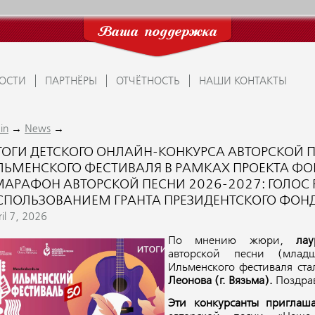
Ваша поддержка
ОСТИ
ПАРТНЁРЫ
ОТЧЁТНОСТЬ
НАШИ КОНТАКТЫ
→
→
in
News
ТОГИ ДЕТСКОГО ОНЛАЙН-КОНКУРСА АВТОРСКОЙ 
ЛЬМЕНСКОГО ФЕСТИВАЛЯ В РАМКАХ ПРОЕКТА ФО
МАРАФОН АВТОРСКОЙ ПЕСНИ 2026-2027: ГОЛОС 
СПОЛЬЗОВАНИЕМ ГРАНТА ПРЕЗИДЕНТСКОГО ФОН
il 7, 2026
По мнению жюри,
ла
авторской песни (млад
Ильменского фестиваля ст
Л
еонова (
г. Вязьма).
Поздра
Эти конкурсанты пригла