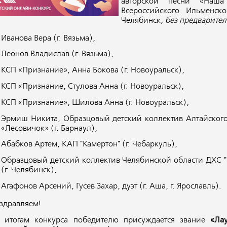
авторской песни «Наш
Всероссийского Ильменск
Челябинск,
без предварител
Иванова Вера (г. Вязьма),
Леонов Владислав (г. Вязьма),
КСП «Признание», Анна Бокова (г. Новоуральск),
КСП «Признание, Стулова Анна (г. Новоуральск),
КСП «Признание», Шилова Анна (г. Новоуральск),
Эрмиш Никита, Образцовый детский коллектив Алтайского
«Лесовичок» (г. Барнаул),
Абабков Артем, КАП "Камертон" (г. Чебаркуль),
Образцовый детский коллектив Челябинской области ДХС "Р
(г. Челябинск),
Агафонов Арсений, Гусев Захар, дуэт (г. Аша, г. Яро
здравляем!
 итогам конкурса победителю присуждается звание
«Ла