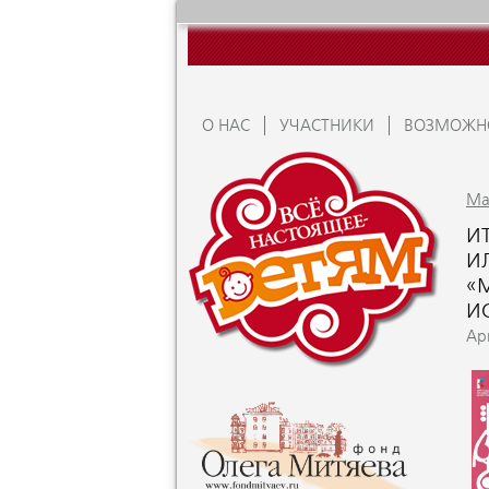
О НАС
УЧАСТНИКИ
ВОЗМОЖН
Ma
И
И
«
И
Apr