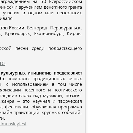
награждением на 50 Всероссийском
бинск) и вручением денежного гранта
о участия в одном или нескольких
иваля.
тов России:
Белгород, Первоуральск,
, Красноярск, Екатеринбург, Киров,
рской песни среди подрастающего
10
.
культурных инициатив представляет
то комплекс традиционных очных
ы, с использованием в том числе
яризации песенного и поэтического
ладание слова над музыкой, поэзия:
жанра – это научная и творческая
сы, фестивали, обучающая программа
онлайн трансляции крупных событий,
ги.
ilmenskiyfest
.