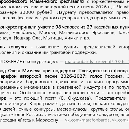
ероссийского Ильменского фестиваля»
с торжественным 
ьменском фестивале авторской песни (июнь 2026 г., г. Челя
размере 30000 рублей. Лауреату предоставляется прав
нцертах фестиваля с учётом сценарного хода программы фест
конкурсе приняли участие 98 человек из 27 населённых пунк
зьма, Челябинск, Москва, Магнитогорск, Ярославль, Томск
рнаул, Йошкар-Ола, Мытищи, Химки и др.
ль конкурса -
выявление лучших представителей авто
коления и оказание им грантовой поддержки.
ЛОЖЕНИЕ о конкурсе здесь —
marafonbards.ru/event/2026_
нд Олега Митяева при поддержке Президентского фонда 
арафон авторской песни 2026-2027: голос России».
Э
роприятий бардовского движения и онлайн программ
временных механизмов в креативной индустрии по попул
орчества. Особенность жанра авторской песни – это преоб
ард – это поющий поэт» (Б. Окуджава). Представители 
теллигенция. В программе: детские слёты, онлайн конкур
я детей, очные конкурсы, мастер-классы, круглые столы, 
дкаст «Голос России» с участием победителей конкурсов, вло
исоединяйтесь к Марафону —
vk.com/marafonbards
,
vk.com/