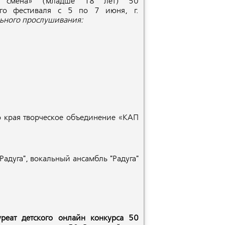
а смена» (младше 18 лет) 50
ого фестиваля с 5 по 7 июня, г.
ьного прослушивания:
 края творческое объединение «КАП
адуга", вокальный ансамбль "Радуга"
славль).
уреат детского онлайн конкурса 50