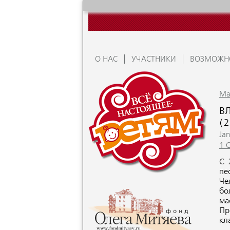
О НАС
УЧАСТНИКИ
ВОЗМОЖН
Ma
В
(2
Ja
1 
С 
пе
Че
бо
ма
Пр
кл