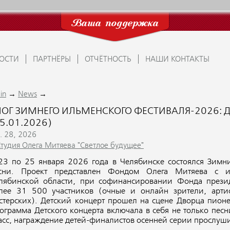
Ваша поддержка
ОСТИ
ПАРТНЁРЫ
ОТЧЁТНОСТЬ
НАШИ КОНТАКТЫ
→
→
in
News
ЛОГ ЗИМНЕГО ИЛЬМЕНСКОГО ФЕСТИВАЛЯ-2026: 
5.01.2026)
n. 28, 2026
Студия Олега Митяева "Светлое будущее"
23 по 25 января 2026 года в Челябинске состоялся Зимн
сни. Проект представлен Фондом Олега Митяева с ис
лябинской области, при софинансировании Фонда презид
лее 31 500 участников (очные и онлайн зрители, артис
стерских). Детский концерт прошел на сцене Дворца пион
ограмма Детского концерта включала в себя не только песн
асс, награждение детей-финалистов осенней серии прослуш