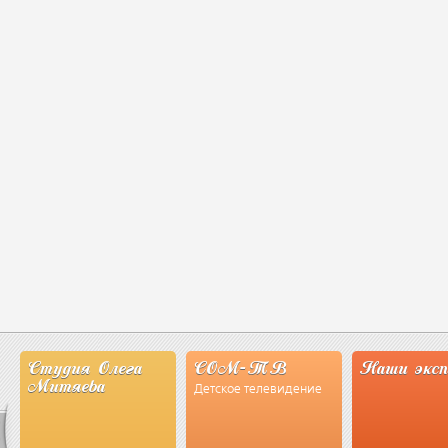
Студия Олега
СОМ-ТВ
Наши экс
Митяева
Детское телевидение