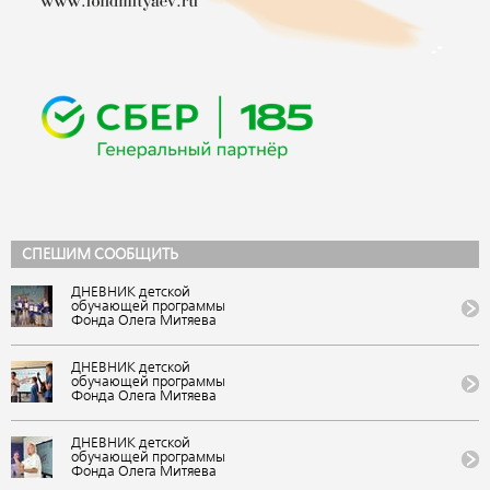
СПЕШИМ СООБЩИТЬ
ДНЕВНИК детской
обучающей программы
Фонда Олега Митяева
«Мировые песни» на
фестивале авторской
музыки и поэзии «U-235.
ДНЕВНИК детской
Новые песни» от проекта
обучающей программы
«Школа Росатома» в ВДЦ
Фонда Олега Митяева
«Орленок»
«Мировые песни» на
(Краснодарский край).
фестивале авторской
VIII публикация
музыки и поэзии «U-235.
ДНЕВНИК детской
Новые песни» от проекта
обучающей программы
«Школа Росатома» в ВДЦ
Фонда Олега Митяева
«Орленок»
«Мировые песни» на