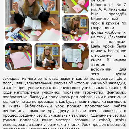
детской
библиотеке №7
им. А. А. Лиханова
был проведён
библиотечный
урок в кружке по
сохранности
фонда «Айболит»,
на тему «Закладка
для порядка».
Цель урока была
привить бережное
отношение к
книге. В начале
занятия
вспомнили, для
чего нужна
закладка, из чего её изготавливают и как ей пользоваться. Дети
послушали увлекательный рассказ об истории книжной закладки,
а затем приступили к изготовлению своих уникальных закладок. В
ходе изготовления участники проявили творчество, фантазию,
воображение. Закладки получились разнообразными и яркими, и
мы конечно же попробовали, как будут наши подделки выглядеть
в книгах. Библиотечный урок прошел плодотворно, ребята
веселились, помогали друг другу и были очень вовлечены в
процесс создания своих уникальных закладок. Сделанные своими
руками подделки юные мастера забрали с собой, чтобы
использовать в своих учебниках и книгах. Урок прошел в весёлой,