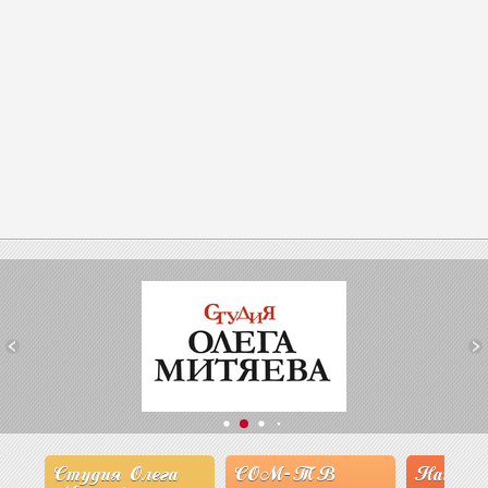
Студия Олега
СОМ-ТВ
Наши эксп