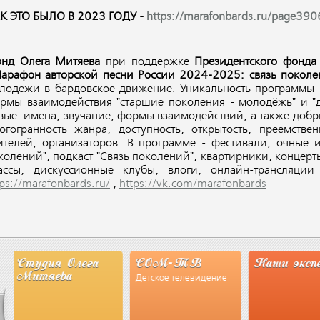
К ЭТО БЫЛО В 2023 ГОДУ -
https://marafonbards.ru/page39
нд Олега Митяева
при поддержке
Президентского фонда 
арафон авторской песни России 2024-2025: связь покол
лодежи в бардовское движение. Уникальность программы в 
рмы взаимодействия "старшие поколения - молодёжь" и "д
вые: имена, звучание, формы взаимодействий, а также доб
огогранность жанра, доступность, открытость, преемстве
ителей, организаторов. В программе - фестивали, очные 
колений", подкаст "Связь поколений", квартирники, концерт
ассы, дискуссионные клубы, влоги, онлайн-трансляци
tps://marafonbards.ru/
,
https://vk.com/marafonbards
га
СОМ-ТВ
Наши эксперты
СМИ 
Детское телевидение