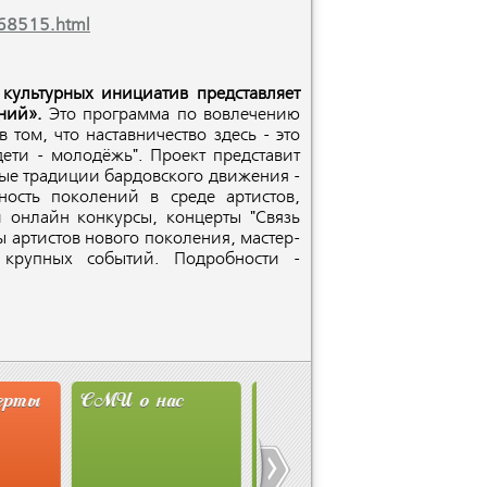
068515.html
культурных инициатив представляет
ений».
Это программа по вовлечению
том, что наставничество здесь - это
ети - молодёжь". Проект представит
рые традиции бардовского движения -
нность поколений в среде артистов,
и онлайн конкурсы, концерты "Связь
ы артистов нового поколения, мастер-
и крупных событий. Подробности -
о нас
Новости
Студия Олега
Ассоциации
Митяева