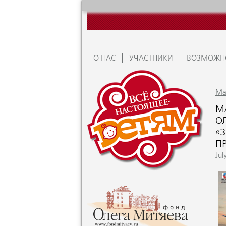
О НАС
УЧАСТНИКИ
ВОЗМОЖН
Ma
М
О
«
П
Jul