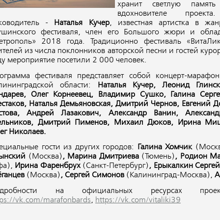
хранит светлую памя
вдохновителе проекта
ководитель -
Наталья Кучер
, известная артистка в жан
ушинского фестиваля, член его Большого жюри и обла
етрополь» 2018 года. Традиционно фестиваль «ВитаЛик
ителей из числа поклонников авторской песни и гостей куро
ду мероприятие посетили 2 000 человек.
ограмма фестиваля представляет собой концерт-марафо
лининградской области:
Наталья Кучер, Леонид Глинск
ндарев, Олег Корнеевец, Владимир Сушко, Галина Серг
стаков, Наталья Демьяновская, Дмитрий Чернов, Евгений Д
стова, Андрей Лазакович, Александр Ванин, Александ
льников, Дмитрий Пименов, Михаил Дюков, Ирина Миш
ег Николаев.
ециальные гости из других городов:
Галина Хомчик
(Моск
ынский
(Москва)
, Марина Дмитриева
(Тюмень)
, Родион М
фа),
Ирина Фаренбрух
(Санкт-Петербург)
, Ерыкалкин Серге
ёганцев
(Москва)
, Сергей Симонов
(Калининград-Москва),
А
одробности на официальных ресурсах п
tps://vk.com/marafonbards
,
https://vk.com/vitaliki39