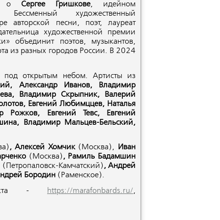
ть о
Сергее Гришкове
, идейном
. Бессменный художественный
ре авторской песни, поэт, лауреат
дательница художественной премии
и» объединит поэтов, музыкантов,
рта из разных городов России. В 2024
н под открытым небом. Артисты из
ий, Александр Иванов, Владимир
еева, Владимир Скрыпник, Валерий
олотов, Евгений Любимццев, Наталья
р Рожков, Евгений Тевс, Евгений
ина, Владимир Мальцев-Бельский,
ва)
, Алексей Хомчик
(Москва),
Иван
арченко
(Москва)
, Рамиль Бадамшин
й
(Петропаловск-Камчатский)
, Андрей
ндрей Бородин
(Раменское).
роекта -
https://marafonbards.ru/
,