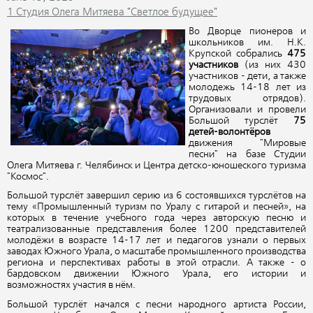
1 Студия Олега Митяева "Светлое будущее"
Во Дворце пионеров и
школьников им. Н.К.
Крупской собрались
475
участников
(из них 430
участников - дети, а также
молодежь 14-18 лет из
трудовых отрядов).
Организовали и провели
Большой турслёт
75
детей-волонтёров
движения "Мировые
песни" на базе Студии
Олега Митяева г. Челябинск и Центра детско-юношеского туризма
"Космос".
Большой турслёт завершил серию из 6 состоявшихся турслётов на
тему «Промышленный туризм по Уралу с гитарой и песней», на
которых в течение учебного года через авторскую песню и
театрализованные представления более 1200 представителей
молодёжи в возрасте 14-17 лет и педагогов узнали о первых
заводах Южного Урала, о масштабе промышленного производства
региона и перспективах работы в этой отрасли. А также - о
бардовском движении Южного Урала, его истории и
возможностях участия в нём.
Большой турслёт начался с песни народного артиста России,