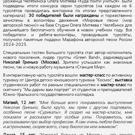
уроженца Челябинска Олега Митяева «Куда пойти учиться». Были
подведены итоги конкурса серии турслётов (на каждом из 6
турслётов проводилась викторина по итогам представленного
материала):
30 победителей были награждены
и торжественно
зачислены в волонтёры движения «Мировые песни (мир
авторской песни)» на базе Студии Олега Митяева г. Челябинск для
дальнейшего бесплатного обучения в новом учебном году. Все
победители и ребята-волонтёры, проводившие турслёты,
получили памятные подарки Марафона авторской песни России
2024-2025.
Специальным гостем Большого турслёта стал автор-исполнитель
нового поколения, лидер группы «Green Band», радиоведущий
Николай Гринько
(Москва).
Зрители услышали как знакомые
песни, так и новую работу музыканта «Станция Мир».
В интерактивную часть турслёта вошли:
мастер-класс
по активному
туризму от Центра детско-юношеского туризма "Космос";
выставка
студенческих работ по разным специальностям и
мастер-класс
по
скетчингу "Мы дарим вам портрет" от студентов и преподавателей
Южно-Уральского государственного колледжа.
Матвей, 12 лет:
"
Мне больше всего понравилось выступление
Николая Гринько, было круто, мы прям с другом подпевали,
особенно песне «Сурикаты». Я сходил на мастер-классы, мне
показали и рассказали про особые узлы. Понравилось, как
рассказывали про выбор профессии. Я сам очень люблю биологию
и астрономию, скорее всего, стану биологом или химиком".