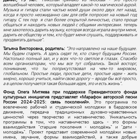
Данил, 15 лет:
"Николай Гринько из Москвы - это просто
волшебный человек, который владеет какой-то магической аурой.
Музыка и гитара стали частью моей души около двух лет назад,
когда я просто неожиданно сам для себя попросил на новый год
гитару. С тех пор я стал более открытой личностью, стало проще
общаться и находить новых людей с общими интересами. теперь
мне захотелось дарить музыку, которая всегда играла внутри меня,
дарить ее обществу и тем, кто будет меня слушать, поддерживать и
продвигать дальше".
Татьяна Викторовна, родитель:
"Это направлено на наше будущее.
Мы будем стареть. А здесь сидят те, кто станут будущим России.
Настолько полный зал, и у всех что-то светлое в глазах. Спасибо
всем организаторам, что мы все тут собрались. Такой восторг,
понимание, что ты поприсутствовал на чем-то мировом,
глобальном. Простые люди, простые дети, простые идеи - жить
мирно, хорошо учиться, найти свою дорогу – вроде бы всё просто,
а в целом получается такая большая идея, это и есть жизнь".
Фонд Олега Митяева при поддержке Президентского фонда
культурных инициатив представляет «Марафон авторской песни
России 2024-2025: связь поколений».
Это программа по
вовлечению рабочей и студенческой молодежи в бардовское
движение, передача традиционных духовно-нравственных
ценностей через творчество и наставничество. Уникальность
программы в том, что наставничество здесь - это формы
взаимодействия "старшие поколения - молодёжь" и "дети -
молодёжь". Проект представит современной молодёжи новые:
имена, звучание, формы взаимодействий, а также добрые