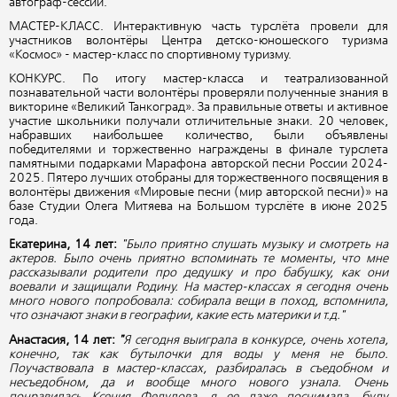
автограф-сессии.
МАСТЕР-КЛАСС. Интерактивную часть турслёта провели для
участников волонтёры Центра детско-юношеского туризма
«Космос» - мастер-класс по спортивному туризму.
КОНКУРС. По итогу мастер-класса и театрализованной
познавательной части волонтёры проверяли полученные знания в
викторине «Великий Танкоград». За правильные ответы и активное
участие школьники получали отличительные знаки. 20 человек,
набравших наибольшее количество, были объявлены
победителями и торжественно награждены в финале турслета
памятными подарками Марафона авторской песни России 2024-
2025. Пятеро лучших отобраны для торжественного посвящения в
волонтёры движения «Мировые песни (мир авторской песни)» на
базе Студии Олега Митяева на Большом турслёте в июне 2025
года.
Екатерина, 14 лет:
"Было приятно слушать музыку и смотреть на
актеров. Было очень приятно вспоминать те моменты, что мне
рассказывали родители про дедушку и про бабушку, как они
воевали и защищали Родину. На мастер-классах я сегодня очень
много нового попробовала: собирала вещи в поход, вспомнила,
что означают знаки в географии, какие есть материки и т.д."
Анастасия, 14 лет:
"
Я сегодня выиграла в конкурсе, очень хотела,
конечно, так как бутылочки для воды у меня не было.
Поучаствовала в мастер-классах, разбиралась в съедобном и
несъедобном, да и вообще много нового узнала. Очень
понравилась Ксения Федулова, я ее даже поснимала, буду