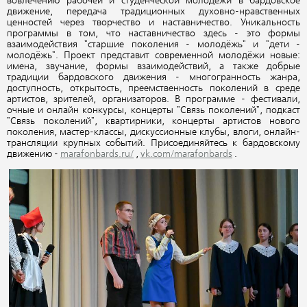
вовлечению рабочей и студенческой молодежи в бардовское
движение, передача традиционных духовно-нравственных
ценностей через творчество и наставничество. Уникальность
программы в том, что наставничество здесь - это формы
взаимодействия "старшие поколения - молодёжь" и "дети -
молодёжь". Проект представит современной молодёжи новые:
имена, звучание, формы взаимодействий, а также добрые
традиции бардовского движения - многогранность жанра,
доступность, открытость, преемственность поколений в среде
артистов, зрителей, организаторов. В программе - фестивали,
очные и онлайн конкурсы, концерты "Связь поколений", подкаст
"Связь поколений", квартирники, концерты артистов нового
поколения, мастер-классы, дискуссионные клубы, влоги, онлайн-
трансляции крупных событий. Присоединяйтесь к бардовскому
движению -
marafonbards.ru/
,
vk.com/marafonbards
.