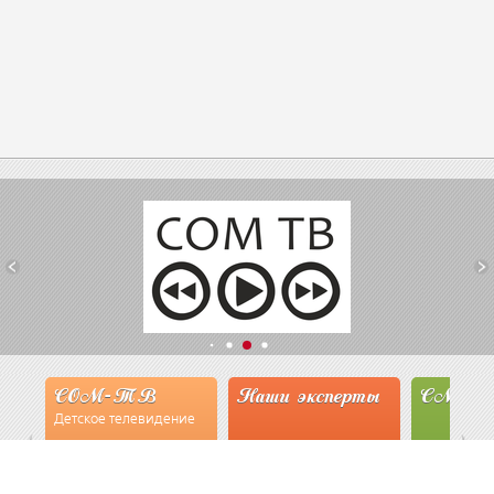
СОМ-ТВ
Наши эксперты
СМИ о 
Детское телевидение