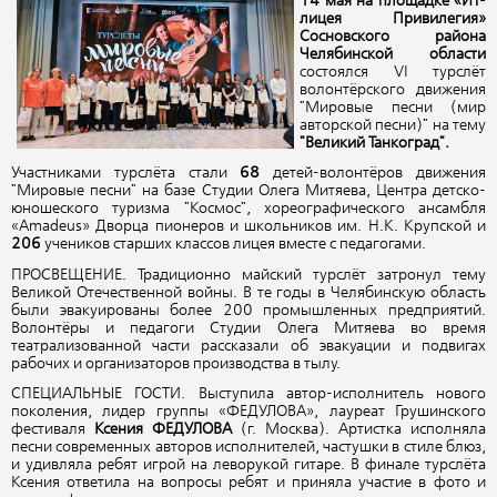
14 мая на площадке «ИТ-
лицея Привилегия»
Сосновского района
Челябинской области
состоялся VI турслёт
волонтёрского движения
"Мировые песни (мир
авторской песни)" на тему
"Великий Танкоград".
Участниками турслёта стали
68
детей-волонтёров движения
"Мировые песни" на базе Студии Олега Митяева, Центра детско-
юношеского туризма "Космос", хореографического ансамбля
«Amadeus» Дворца пионеров и школьников им. Н.К. Крупской и
206
учеников старших классов лицея вместе с педагогами.
ПРОСВЕЩЕНИЕ. Традиционно майский турслёт затронул тему
Великой Отечественной войны. В те годы в Челябинскую область
были эвакуированы более 200 промышленных предприятий.
Волонтёры и педагоги Студии Олега Митяева во время
театрализованной части рассказали об эвакуации и подвигах
рабочих и организаторов производства в тылу.
СПЕЦИАЛЬНЫЕ ГОСТИ. Выступила автор-исполнитель нового
поколения, лидер группы «ФЕДУЛОВА», лауреат Грушинского
фестиваля
Ксения ФЕДУЛОВА
(г. Москва). Артистка исполняла
песни современных авторов исполнителей, частушки в стиле блюз,
и удивляла ребят игрой на леворукой гитаре. В финале турслёта
Ксения ответила на вопросы ребят и приняла участие в фото и