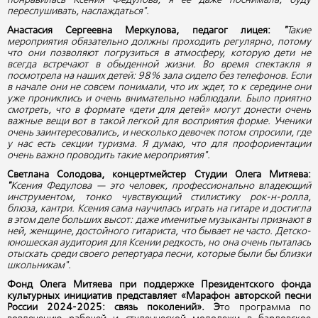
переслушивать, наслаждаться".
Анастасия Сергеевна Меркулова, педагог лицея:
"
Такие
мероприятия обязательно должны проходить регулярно, потому
что они позволяют погрузиться в атмосферу, которую дети не
всегда встречают в обыденной жизни. Во время спектакля я
посмотрела на наших детей: 98% зала сидело без телефонов. Если
в начале они не совсем понимали, что их ждет, то к середине они
уже прониклись и очень внимательно наблюдали. Было приятно
смотреть, что в формате «дети для детей» могут донести очень
важные вещи вот в такой легкой для восприятия форме. Ученики
очень заинтересовались, и несколько девочек потом спросили, где
у нас есть секции туризма. Я думаю, что для профориентации
очень важно проводить такие мероприятия".
Светлана Солодова, концертмейстер Студии Олега Митяева:
"
Ксения Федулова — это человек, профессионально владеющий
инструментом, тонко чувствующий стилистику рок-н-ролла,
блюза, кантри. Ксения сама научилась играть на гитаре и достигла
в этом деле больших высот: даже именитые музыканты признают в
ней, женщине, достойного гитариста, что бывает не часто. Детско-
юношеская аудитория для Ксении редкость, но она очень пыталась
отыскать среди своего репертуара песни, которые были бы близки
школьникам".
Фонд Олега Митяева при поддержке Президентского фонда
культурных инициатив представляет «Марафон авторской песни
России 2024-2025: связь поколений». Э
то программа по