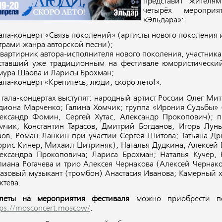
представит жителя
четырёх меропри
«Эльдара»:
гала-концерт «Связь поколений» (артисты нового поколения 
трами жанра авторской песни);
квартирник автора-исполнителя нового поколения, участник
ставший уже традиционным на фестивале юмористический
мура Шаова и Ларисы Брохман;
ала-концерт «Крепитесь, люди, скоро лето!».
 гала-концертах выступят: народный артист России Олег Ми
диона Марченко; Галина Хомчик; группа «Ирония Судьбы» 
ександр Фомин, Сергей Хутас, Александр Прокопович); п
мчик, Константин Тарасов, Дмитрий Богданов, Игорь Лунь
ов, Роман Ланкин при участии Сергея Шитова; Татьяна Дры
орис Кинер, Михаил Цитриняк), Наталья Дудкина, Алексей 
ександра Прокоповича; Лариса Брохман; Наталья Кучер,
иана Рогачева и трио Алексея Чернакова (Алексей Чернак
азовый музыкант (тромбон) Анастасия Иванова; Камерный х
ктева.
леты на мероприятия фестиваля
можно приобрести 
tps://mosconcert.moscow/
.