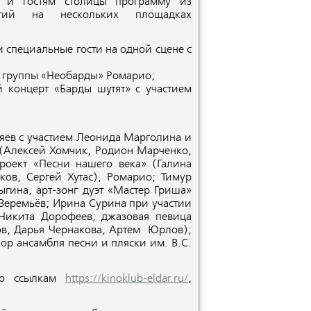
м и гостям столицы программу из
ятий на нескольких площадках
и специальные гости на одной сцене с
а группы «Необарды» Ромарио;
 концерт «Барды шутят» с участием
тяев с участием Леонида Марголина и
(Алексей Хомчик, Родион Марченко,
роект «Песни нашего века» (Галина
ков, Сергей Хутас), Ромарио; Тимур
гина, арт-зонг дуэт «Мастер Гриша»
Веремьёв; Ирина Сурина при участии
 Никита Дорофеев; джазовая певица
ов, Дарья Чернакова, Артем Юрлов);
ор ансамбля песни и пляски им. В.С.
по ссылкам
https://kinoklub-eldar.ru/
,