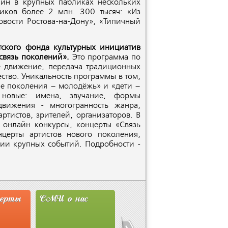
айн в крупных пабликах нескольких
иков более 2 млн. 300 тысяч: «Из
овости Ростова-на-Дону», «Типичный
ского фонда культурных инициатив
связь поколений».
Это программа по
е движение, передача традиционных
ество. Уникальность программы в том,
шие поколения – молодёжь» и «дети –
 новые: имена, звучание, формы
движения - многогранность жанра,
артистов, зрителей, организаторов. В
 онлайн конкурсы, концерты «Связь
нцерты артистов нового поколения,
ции крупных событий. Подробности -
перты
СМИ о нас
Новости
Сту
Ассоциации
Мит