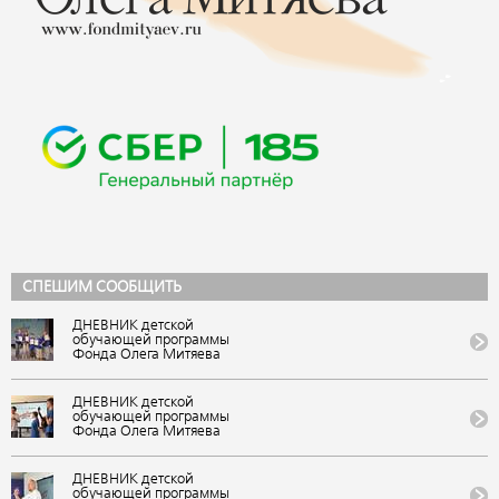
СПЕШИМ СООБЩИТЬ
ДНЕВНИК детской
обучающей программы
Фонда Олега Митяева
«Мировые песни» на
фестивале авторской
музыки и поэзии «U-235.
ДНЕВНИК детской
Новые песни» от проекта
обучающей программы
«Школа Росатома» в ВДЦ
Фонда Олега Митяева
«Орленок»
«Мировые песни» на
(Краснодарский край).
фестивале авторской
VIII публикация
музыки и поэзии «U-235.
ДНЕВНИК детской
Новые песни» от проекта
обучающей программы