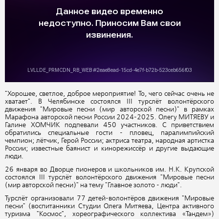
"Хорошее, светлое, доброе мероприятие! То, чего сейчас очень не
хватает". В Челябинске состоялся III турслёт волонтёрского
движения "Мировые песни (мир авторской песни)" в рамках
Марафона авторской песни России 2024-2025. Олегу МИТЯЕВУ и
Галине ХОМЧИК подпевали 450 участников. С приветствием
обратились специальные гости - пловец, паралимпийский
чемпион; лётчик, Герой России; актриса театра, народная артистка
России; известные баянист и кинорежиссёр и другие выдающие
люди.
26 января во Дворце пионеров и школьников им. Н.К. Крупской
состоялся III турслёт волонтёрского движения "Мировые песни
(мир авторской песни)" на тему "Главное золото - люди".
Турслёт организовали 77 детей-волонтёров движения "Мировые
песни" (воспитанники Студии Олега Митяева, Центра активного
туризма "Космос", хореографического коллектива «Тандем»)