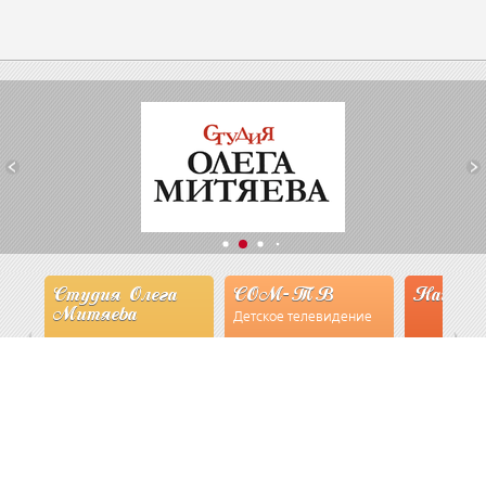
Студия Олега
СОМ-ТВ
Наши эксп
Митяева
Детское телевидение
read more
Смотрим
read mor