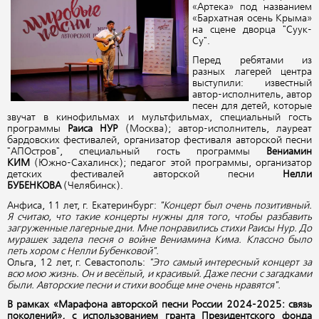
«Артека» под названием
«Бархатная осень Крыма»
на сцене дворца "Суук-
Су".
Перед ребятами из
разных лагерей центра
выступили: известный
автор-исполнитель, автор
песен для детей, которые
звучат в кинофильмах и мультфильмах, специальный гость
программы
Раиса НУР
(Москва); автор-исполнитель, лауреат
бардовских фестивалей, организатор фестиваля авторской песни
"АПОстров", специальный гость программы
Вениамин
КИМ
(Южно-Сахалинск); педагог этой программы, организатор
детских фестивалей авторской песни
Нелли
БУБЕНКОВА
(Челябинск).
Анфиса, 11 лет, г. Екатеринбург:
"Концерт был очень позитивный.
Я считаю, что такие концерты нужны для того, чтобы разбавить
загруженные лагерные дни. Мне понравились стихи Раисы Нур. До
мурашек задела песня о войне Вениамина Кима. Классно было
петь хором с Нелли Бубенковой".
Ольга, 12 лет, г. Севастополь:
"Это самый интересный концерт за
всю мою жизнь. Он и весёлый, и красивый. Даже песни с загадками
были. Авторские песни и стихи вообще мне очень нравятся".
В рамках «Марафона авторской песни России 2024-2025: связь
поколений», с использованием гранта Президентского фонда