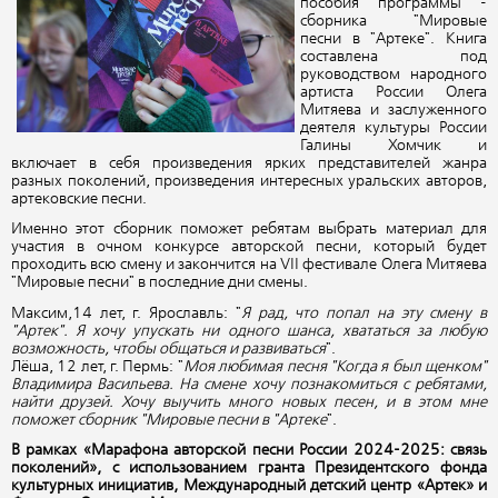
пособия программы -
сборника "Мировые
песни в "Артеке". Книга
составлена под
руководством народного
артиста России Олега
Митяева и заслуженного
деятеля культуры России
Галины Хомчик и
включает в себя произведения ярких представителей жанра
разных поколений, произведения интересных уральских авторов,
артековские песни.
Именно этот сборник поможет ребятам выбрать материал для
участия в очном конкурсе авторской песни, который будет
проходить всю смену и закончится на VII фестивале Олега Митяева
"Мировые песни" в последние дни смены.
Максим,14 лет, г. Ярославль: "
Я рад, что попал на эту смену в
"Артек". Я хочу упускать ни одного шанса, хвататься за любую
возможность, чтобы общаться и развиваться
".
Лёша, 12 лет, г. Пермь: "
Моя любимая песня "Когда я был щенком"
Владимира Васильева. На смене хочу познакомиться с ребятами,
найти друзей. Хочу выучить много новых песен, и в этом мне
поможет сборник "Мировые песни в "Артеке
".
В рамках «Марафона авторской песни России 2024-2025: связь
поколений», с использованием гранта Президентского фонда
культурных инициатив, Международный детский центр «Артек» и