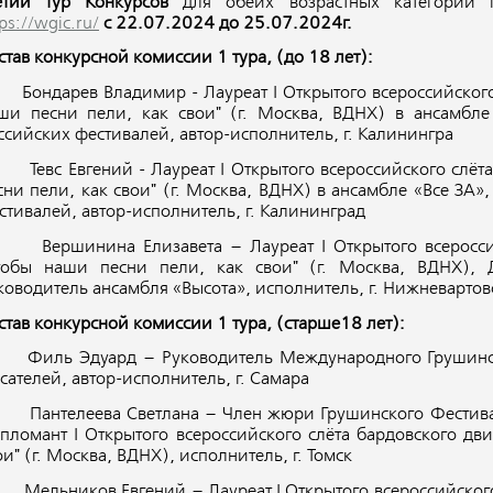
етий тур Конкурс
ов
для обеих возрастных категорий п
ps://wgic.ru/
с 22.07.2024 до 25.07.2024г.
став конкурсной комиссии 1 тура, (до 18 лет):
 Бондарев Владимир - Лауреат I Открытого всероссийского
ши песни пели, как свои" (г. Москва, ВДНХ) в ансамбле
ссийских фестивалей, автор-исполнитель, г. Калинингра
 Тевс Евгений - Лауреат I Открытого всероссийского слёт
сни пели, как свои" (г. Москва, ВДНХ) в ансамбле «Все ЗА»
стивалей, автор-исполнитель, г. Калининград
 Вершинина Елизавета – Лауреат I Открытого всероссий
тобы наши песни пели, как свои" (г. Москва, ВДНХ), 
ководитель ансамбля «Высота», исполнитель, г. Нижневартов
став конкурсной комиссии 1 тура, (старше18 лет):
 Филь Эдуард – Руководитель Международного Грушинско
сателей, автор-исполнитель, г. Самара
 Пантелеева Светлана – Член жюри Грушинского Фестивал
пломант I Открытого всероссийского слёта бардовского дв
ои" (г. Москва, ВДНХ), исполнитель, г. Томск
 Мельников Евгений – Лауреат I Открытого всероссийского