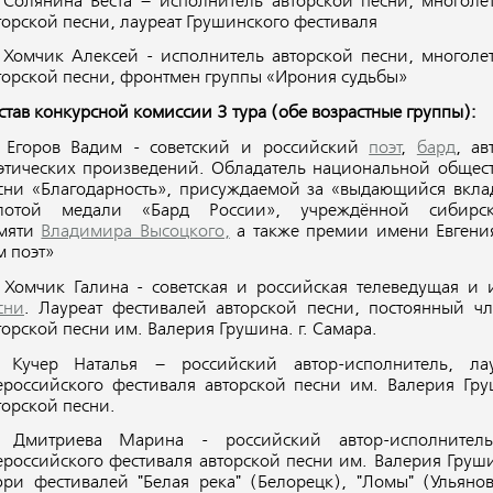
 Солянина Веста – исполнитель авторской песни, многоле
торской песни, лауреат Грушинского фестиваля
 Хомчик Алексей - исполнитель авторской песни, многоле
торской песни, фронтмен группы «Ирония судьбы»
став конкурсной комиссии 3 тура (обе возрастные группы):
 Егоров Вадим - советский и российский
поэт
,
бард
, а
этических произведений. Обладатель национальной общест
сни «Благодарность», присуждаемой за «выдающийся вклад
лотой медали «Бард России», учреждённой сибир
мяти
Владимира Высоцкого,
а также премии имени Евгения
м поэт»
 Хомчик Галина - советская и российская телеведущая и
сни
. Лауреат фестивалей авторской песни, постоянный ч
торской песни им. Валерия Грушина. г. Самара.
 Кучер Наталья – российский автор-исполнитель, л
ероссийского фестиваля авторской песни им. Валерия Гру
торской песни.
 Дмитриева Марина - российский автор-исполнител
ероссийского фестиваля авторской песни им. Валерия Грушин
ри фестивалей "Белая река" (Белорецк), "Ломы" (Ульяно