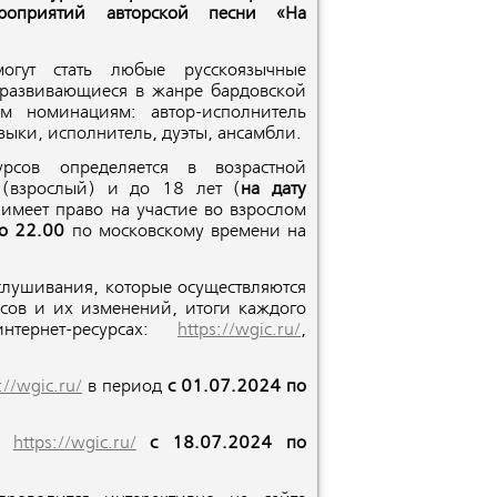
роприятий авторской песни «На
могут стать любые русскоязычные
развивающиеся в жанре бардовской
м номинациям: автор-исполнитель
узыки, исполнитель, дуэты, ансамбли.
урсов определяется в возрастной
 (взрослый) и до 18 лет (
на дату
 имеет право на участие во взрослом
о 22.00
по московскому времени на
ушивания, которые осуществляются
сов и их изменений, итоги каждого
нтернет-ресурсах:
https://wgic.ru/
,
://wgic.ru/
в период
с 01.07.2024 по
те
https://wgic.ru/
с 18.07.2024 по