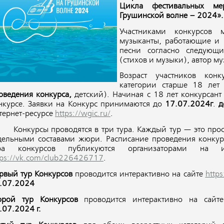
Цикла фестивальных ме
Грушинской волне – 2024».
Участниками конкурсов 
музыканты, работающие и 
песни согласно следующи
(стихов и музыки), автор м
Возраст участников конк
категории старше 18 лет
оведения конкурса,
детский). Начиная с 18 лет конкурсант
нкурсе. Заявки на Конкурс принимаются до
17.07.2024г
.
д
тернет-ресурсе
https://wgic.ru/
.
нкурсы проводятся в три тура. Каждый тур — это просл
дельными составами жюри. Расписание проведения конкур
ра конкурсов публикуются организаторами на и
tps://vk.com/club226426717
.
рвый тур Конкурс
ов
проводится интерактивно на сайте
https
.07.2024
орой тур Конкурс
ов
проводится интерактивно на сай
.07.2024 г.