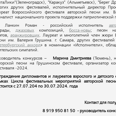
итаЛики"(Зеленоградск), "Каракуз" (Альметьевск), "Берег 
огих других фестивалей, исполнительный директор Прое
уреат Всероссийского фестиваля авторской песни им. В
налист национального проекта поддержки патриотической п
) Ланкин Роман - российский исполнитель
ав
трады,
джазовых
композиций,
босса-новы
; песен н
этов,
аранжировщик
. Лауреат и многолетний член жюри В
сни им. Валерия Грушина. г. Самара, других фестивалей 
етербургский аккорд
» в номинации «Исполнители», обла
ительских симпатий.
ководитель конкурсов –
Марина Дмитриева
(Тюмень), 
торской песни на Грушинском фестивале, организатор ко
стиваля -2024.
граждение дипломантов и лауреатов взрослого и детского 
мках Цикла фестивальных мероприятий авторской пес
стоится с 27.07.204 по 30.07.2024. года
Контакт для по
8 919 950 81 50 - руководитель кон