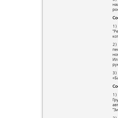
на
ро
Со
1)
"Р
ко
2)
пе
но
Ил
ру
3)
«Б
Со
1)
Гр
ав
"З