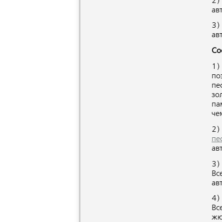
2)
ав
3)
ав
Со
1)
по
пе
зо
па
че
2)
пе
ав
3)
Вс
ав
4)
Вс
жю