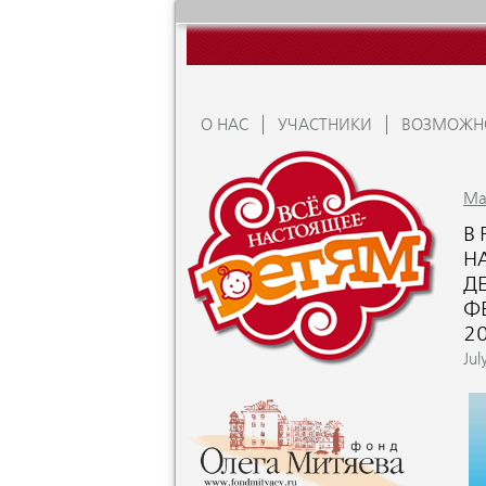
О НАС
УЧАСТНИКИ
ВОЗМОЖН
Ma
В
Н
Д
Ф
2
Jul