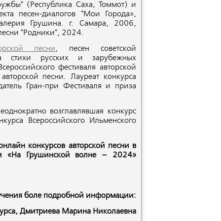
Дружбы" (Республика Саха, Томмот) и
кта песен-диалогов "Мои Города»,
алерия Грушина. г. Самара, 2006,
есни "Родники", 2024.
торской песни
, песен советской
а стихи русских и зарубежных
сероссийского фестиваля авторской
авторской песни. Лауреат конкурса
датель Гран-при Фестиваля и приза
неоднократно возглавлявшая конкурс
нкурса Всероссийского Ильменского
онлайн конкурсов авторской песни в
ни «На Грушинской волне – 2024»
лучения боле подробной информации:
курса, Дмитриева Марина Николаевна