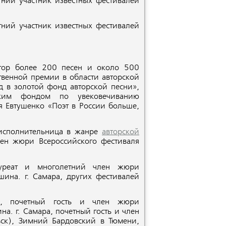
тний участник известных фестивалей
тний участник известных фестивалей
втор более 200 песен и около 500
венной премии в области авторской
 в золотой фонд авторской песни»,
ским фондом по увековечиванию
 Евтушенко «Поэт в России больше,
 исполнительница в жанре
авторской
лен жюри Всероссийского фестиваля
ауреат и многолетний член жюри
шина. г. Самара, других фестивалей
ь, почетный гость и член жюри
а. г. Самара, почетный гость и член
вск), Зимний Бардовский в Тюмени,