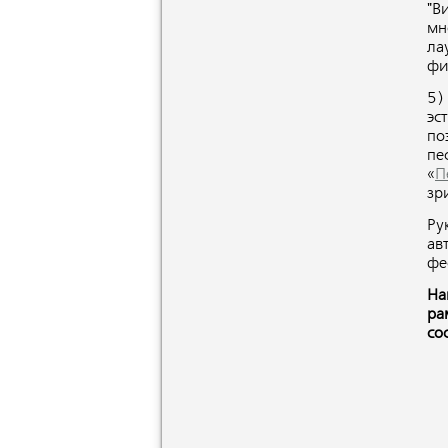
"В
мн
ла
фи
5
эс
по
пе
«
П
зр
Ру
ав
фе
На
ра
со