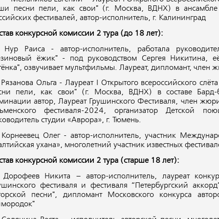
ши песни пели, как свои" (г. Москва, ВДНХ) в ансамбле
ссийских фестивалей, автор-исполнитель, г. Калининград
став конкурсной комиссии 2 тура (до 18 лет):
 Нур Раиса - автор-исполнитель, работала руководите
езиновый ёжик" - под руководством Сергея Никитина, её
тёнка", озвучивает мультфильмы. Лауреат, дипломант, член 
 Рязанова Ольга - Лауреат I Открытого всероссийского слё
сни пели, как свои" (г. Москва, ВДНХ) в составе Бард-
минации автор, Лауреат Грушинского Фестиваля, член жюр
ьменского фестиваля-2024, организатор Детской по
ководитель студии «Аврора», г. Тюмень.
 Корнеевец Олег - автор-исполнитель, участник Междунар
алтийская ухана», многолетний участник известных фестивал
став конкурсной комиссии 2 тура (старше 18 лет):
 Дорофеев Никита – автор-исполнитель, лауреат конкур
ушинского фестиваля и фестиваля “Петербургский аккорд”
торской песни", дипломант Московского конкурса авто
имородок"