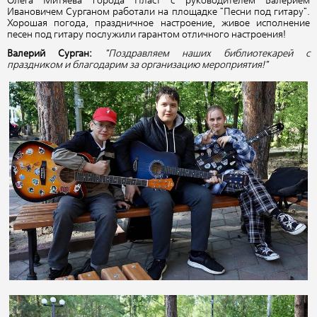
Олега Митяева города Пласт с руководителем Валерием
Ивановичем Сурганом работали на площадке "Песни под гитару".
Хорошая погода, праздничное настроение, живое исполнение
песен под гитару послужили гарантом отличного настроения!
Валерий Сурган:
"Поздравляем наших библиотекарей с
праздником и благодарим за организацию мероприятия!"