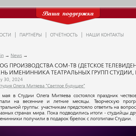
Ваша поддержка
ОСТИ
ПАРТНЁРЫ
ОТЧЁТНОСТЬ
НАШИ КОНТАКТЫ
→
→
in
News
LOG ПРОИЗВОДСТВА СОМ-ТВ (ДЕТСКОЕ ТЕЛЕВИДЕН
ЕНЬ ИМЕНИННИКА ТЕАТРАЛЬНЫХ ГРУПП СТУДИИ,
y 30, 2024
Студия Олега Митяева "Светлое будущее"
 мая в Студии Олега Митяева состоялся праздник чество
пали на весенние и летние месяцы. Творческую прогр
атральной группы: участникам предстояло ответить на вопро
разных странах мира. Пока подводились итоги - студийцы д
енинники получили в подарок брелок с логотипам Студии.