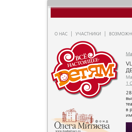
О НАС
УЧАСТНИКИ
ВОЗМОЖН
Ma
V
Д
Ma
1 
28
вы
те
в 
им