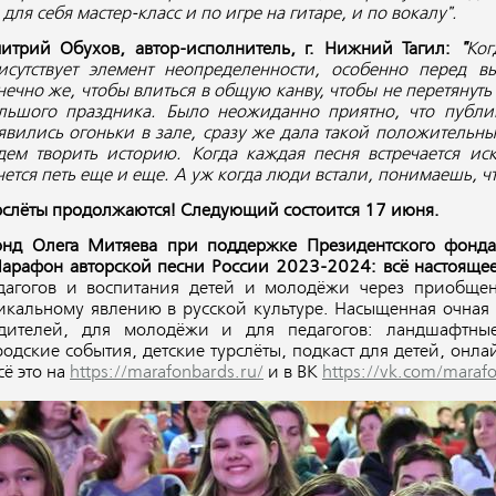
 для себя мастер-класс и по игре на гитаре, и по вокалу".
итрий Обухов, автор-исполнитель, г. Нижний Тагил:
"
Ког
исутствует элемент неопределенности, особенно перед в
нечно же, чтобы влиться в общую канву, чтобы не перетянуть 
льшого праздника. Было неожиданно приятно, что публи
явились огоньки в зале, сразу же дала такой положительны
дем творить историю. Когда каждая песня встречается и
чется петь еще и еще. А уж когда люди встали, понимаешь, чт
рслёты продолжаются! Следующий состоится 17 июня.
нд Олега Митяева при поддержке Президентского фонда 
арафон авторской песни России 2023-2024: всё настояще
дагогов и воспитания детей и молодёжи через приобще
икальному явлению в русской культуре. Насыщенная очная
дителей, для молодёжи и для педагогов: ландшафтны
родские события, детские турслёты, подкаст для детей, он
сё это на
https://marafonbards.ru/
и в ВК
https://vk.com/maraf