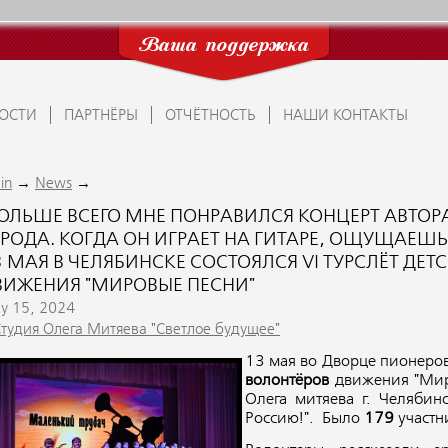
Ваша поддержка
ОСТИ
ПАРТНЁРЫ
ОТЧЁТНОСТЬ
НАШИ КОНТАКТЫ
→
→
in
News
БОЛЬШЕ ВСЕГО МНЕ ПОНРАВИЛСЯ КОНЦЕРТ АВТОР
РОДА. КОГДА ОН ИГРАЕТ НА ГИТАРЕ, ОЩУЩАЕШЬ П
3 МАЯ В ЧЕЛЯБИНСКЕ СОСТОЯЛСЯ VI ТУРСЛЁТ ДЕТ
ВИЖЕНИЯ "МИРОВЫЕ ПЕСНИ"
y 15, 2024
Студия Олега Митяева "Светлое будущее"
13 мая во Дворце пионеро
волонтёров
движения "Миро
Олега митяева г. Челябин
Россию!". Было
179
участн