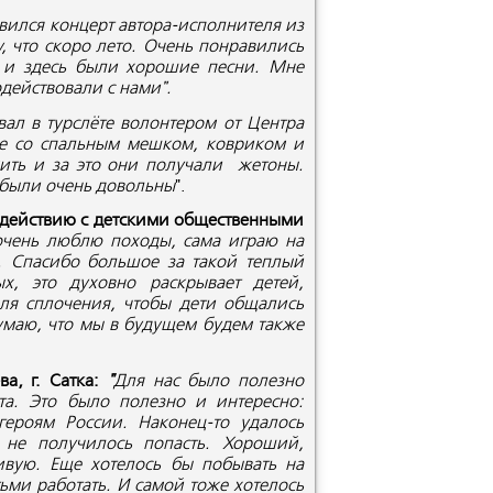
вился концерт автора-исполнителя из
, что скоро лето. Очень понравились
, и здесь были хорошие песни. Мне
действовали с нами".
вал в турслёте волонтером от Центра
пе со спальным мешком, ковриком и
ить и за это они получали жетоны.
 были очень довольны
".
одействию с детскими общественными
очень люблю походы, сама играю на
. Спасибо большое за такой теплый
х, это духовно раскрывает детей,
для сплочения, чтобы дети общались
умаю, что мы в будущем будем также
а, г. Сатка:
"
Для нас было полезно
та. Это было полезно и интересно:
героям России. Наконец-то удалось
 не получилось попасть. Хороший,
ивую. Еще хотелось бы побывать на
тьми работать. И самой тоже хотелось