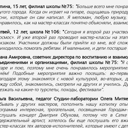
лина, 15 лет, филиал школы №75:
"
Больше всего мне понра
угого города. Когда он играет на гитаре, ощущаешь природу
сни, которые он сам написал. Я меломан, любую музыку
нравилось, как на мастер-классах понятно объясняли, взаимо
твей, 12 лет, школа №106: "
Сегодня я второй раз участво
осмос». И уже второй раз проводил мастер-классы на эта
кзаком. Участники должны были прийти ко мне, всё слож
иходилось помогать ребятам. И маленькие, и дети постарше
ана Амировна, советник директора по воспитанию и взаим
ъединениями и организациями, филиал школы №75:
"
Я 
таре и пою, поэтому мне очень понравилось мероприятие
иём! Подобные мероприятия важно посещать: во-первы
агодаря этому знакомятся с новой культурой, во-вторых, 
жду собой, знакомились, смотрели на других и учились. Д
езжать на какие-то турслеты, походы, фестивали".
ьга Васильевна, педагог Студии-лаборатории Олега Митяев
бывать у других мастеров, пополнить нашу копилку опы
ограмма интересная, трогательная, посвященная Городам-
слушать концерт Дмитрия Обухова, потому что в Сатке
держательный артист, хотелось бы еще послушать его вж
стер-классах тех авторов-исполнителей, которые умеют с де