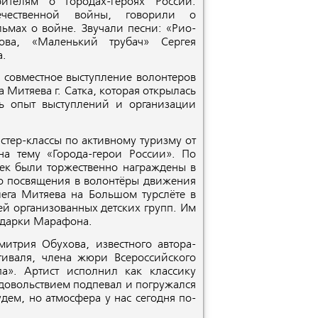
рителям о Городах-героях России.
ечественной войны, говорили о
ьмах о войне. Звучали песни: «Рио-
ова, «Маленький трубач» Сергея
а.
е совместное выступление волонтеров
Митяева г. Сатка, которая открылась
ь опыт выступлений и организации
стер-классы по активному туризму от
на тему «Города-герои России». По
овек были торжественно награждены в
го посвящения в волонтёры движения
ега Митяева на Большом турслёте в
ей организованных детских групп. Им
одарки Марафона.
итрия Обухова, известного автора-
тиваля, члена жюри Всероссийского
па». Артист исполнил как классику
 удовольствием подпевал и погружался
удем, но атмосфера у нас сегодня по-