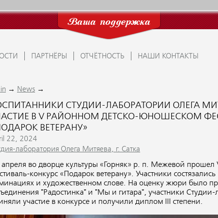
Ваша поддержка
ОСТИ
ПАРТНЁРЫ
ОТЧЁТНОСТЬ
НАШИ КОНТАКТЫ
→
→
in
News
ОСПИТАННИКИ СТУДИИ-ЛАБОРАТОРИИ ОЛЕГА МИТЯ
ЧАСТИЕ В V РАЙОННОМ ДЕТСКО-ЮНОШЕСКОМ ФЕ
ПОДАРОК ВЕТЕРАНУ»
il 22, 2024
удия-лаборатория Олега Митяева, г. Сатка
 апреля во дворце культуры «Горняк» р. п. Межевой проше
стиваль-конкурс «Подарок ветерану».
Участники состязались
минациях и художественном слове. На оценку жюри было пр
ъединения "Радостинка" и "Мы и гитара", участники Студии-л
иняли участие в конкурсе и получили диплом III степени.