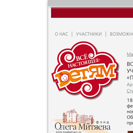
О НАС
УЧАСТНИКИ
ВОЗМОЖН
Ma
В
У
«
Apr
Ст
18
фе
но
Об
пр