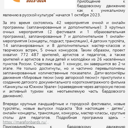
приобщение к
бардовскому движению
как к уникальному
явлению в русской культуре" начался 1 октября 2023.
За это время состоялись 42 мероприятия очной и онлайн
программы (запланированные и дополнительные): 3 крупных
очных мероприятия (2 фестиваля и 1 образовательная
программа), запланированные 7 и дополнительное 1 онлайн-
мероприятия (концерты, подкаст, трансляции), 4 детских турслёта,
14 запланированных и 8 дополнительных мастер-классов и
творческих встреч, 5 очных конкурсов. Таким образом, проект
охватил 772 487 зрителей, артистов и педагогов, а также
зрителей и артистов в лице детей и молодёжи из 26 населённых
пунктов России. Стартовал ещё 1 конкурс, он завершится во 2-м
этапе. Не только достигнуты, но и частично перевыполнены
запланированные количественные показатели. Дети-волонтёры
движения «Мировые песни (мир авторской песни)» приступили к
созданию детского документального короткометражного фильма
«Каникулы на Южном Урале» (краеведение через авторскую песню
и активный туризм как неотъемлемую часть бардовского
движения).
Впереди крупные ландшафтные и городской фестивали, новые
турслёты, новые выпуски подкаста "Всё настоящее - детям",
онлайн-концерты, трансляции, конкурсы, мастер-классы, круглые
столы для педагогов. Подробная программа здесь -
https://marafonbards.ru/
.
Присоединяйтесь к бардовскому движению