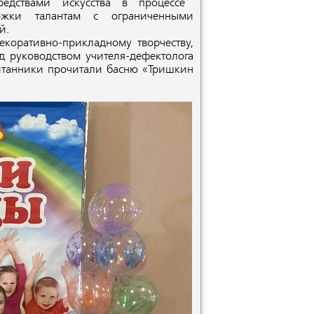
едствами искусства в процессе
ержки талантам с ограниченными
й.
коративно-прикладному творчеству,
 руководством учителя-дефектолога
итанники прочитали басню «Тришкин