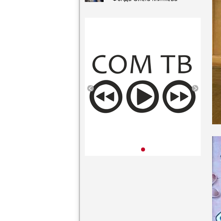
«Орленок»
«Мировые песни» на
(Краснодарский край).
фестивале авторской
VIII публикация
музыки и поэзии «U-235.
Новые песни» от проекта
«Школа Росатома» в ВДЦ
«Орленок»
(Краснодарский край). VII
публикация