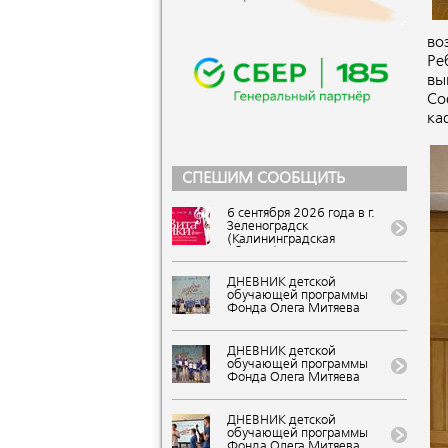
во
Ре
вы
Со
ка
СПЕШИМ СООБЩИТЬ
6 сентября 2026 года в г.
Зеленоградск
(Калининградская
область) состоится IX
Всероссийский
фестиваль авторской
ДНЕВНИК детской
песни и поэзии
обучающей программы
«ВитаЛики». Событие
Фонда Олега Митяева
представляет Фонд Олега
«Мировые песни» на
Митяева в рамках
фестивале авторской
«Марафона авторской
музыки и поэзии «U-235.
ДНЕВНИК детской
песни 2026-2027: голос
Новые песни» от проекта
обучающей программы
России». Вход свободный
«Школа Росатома» в ВДЦ
Фонда Олега Митяева
«Орленок»
«Мировые песни» на
(Краснодарский край). IX
фестивале авторской
публикация.
музыки и поэзии «U-235.
ДНЕВНИК детской
Завершающий гала-
Новые песни» от проекта
обучающей программы
концерт
«Школа Росатома» в ВДЦ
Фонда Олега Митяева