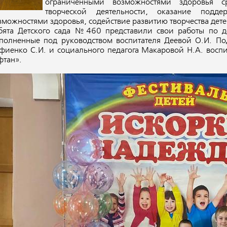
ограниченными возможностями здоровья ср
творческой деятельности, оказание подд
зможностями здоровья, содействие развитию творчества дете
бята Детского сада №460 представили свои работы по де
полненные под руководством воспитателя Деевой О.И. Под
фиенко С.И. и социального педагога Макаровой Н.А. восп
фтан».