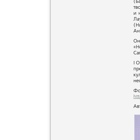
(Б
тв
и 
Ла
(Н
Ан
Он
«Н
Са
I 
пр
ку
не
Фо
ht
Ав