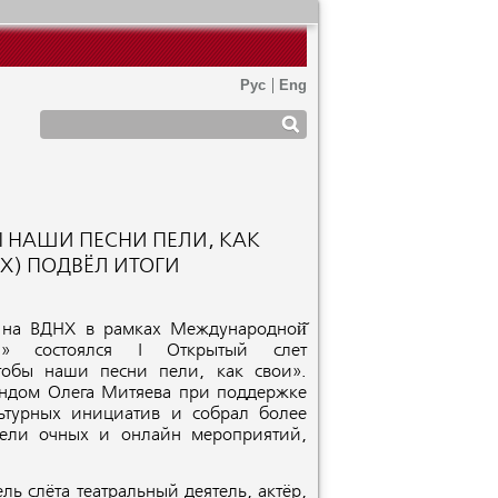
Ы НАШИ ПЕСНИ ПЕЛИ, КАК
НХ) ПОДВЁЛ ИТОГИ
 на ВДНХ в рамках Международной̆
ия» состоялся I Открытый слет
тобы наши песни пели, как свои».
ндом Олега Митяева при поддержке
ьтурных инициатив и собрал более
тели очных и онлайн мероприятий,
ь слёта театральный деятель, актёр,