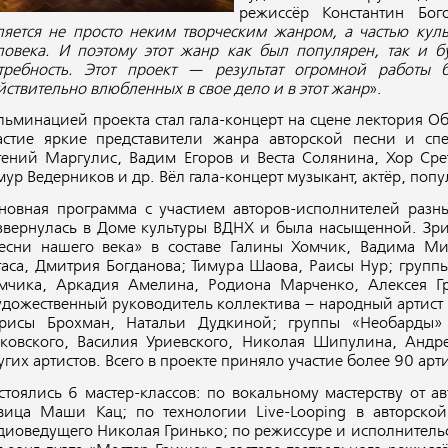
режиссёр Константин Бог
ляется не просто неким творческим жанром, а частью куль
ловека. И поэтому этот жанр как был популярен, так и б
требность. Этот проект — результат огромной работы
йствительно влюбленных в свое дело и в этот жанр
».
льминацией проекта стал гала-концерт на сцене лектория О
астие яркие представители жанра авторской песни и сп
гений Маргулис, Вадим Егоров и Веста Солянина, Хор Сре
мур Ведерников и др. Вёл гала-концерт музыкант, актёр, по
новная программа с участием авторов-исполнителей разн
звернулась в Доме культуры ВДНХ и была насыщенной. Зри
есни нашего века» в составе Галины Хомчик, Вадима Мищ
таса, Дмитрия Богданова; Тимура Шаова, Раисы Нур; групп
мчика, Аркадия Амелина, Родиона Марченко, Алексея Гр
удожественный руководитель коллектива – народный артист 
рисы Брохман, Натальи Дудкиной; группы «Необарды» 
ковского, Василия Уриевского, Николая Шипулина, Андр
угих артистов. Всего в проекте приняло участие более 90 арт
стоялись 6 мастер-классов: по вокальному мастерству от а
вица Маши Кац; по технологии Live-Looping в авторской 
диоведущего Николая Гринько; по режиссуре и исполнительск