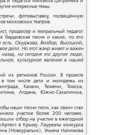
сёра и педагога Михаила Цитриняка и
ругие интересные темы.
тречи, фотовыставку, посвящённую
ов московских театров.
ист, продюсер и театральный педагог
ся бардовская песня и какие, по его
 есть. Окуджава, Визбор, Высоцкий,
вое дело. Но этот жанр живет и важен
назад, но сегодня это другие люди,
альное, культурное явление в нашей
ций из регионов России. В проекте
, в том числе дети и молодежь из
инграда, Казани, Тюмени, Томска,
китима, Алдана, Южно-Сахалинска,
обы наши песни пели, как свои» стал
иняло участие более 200 человек.
рошли отбор на участие в ежегодной
ртек» в Крыму. Лауреаты конкурса
ина (Новоуральск), Ульяна Налимова