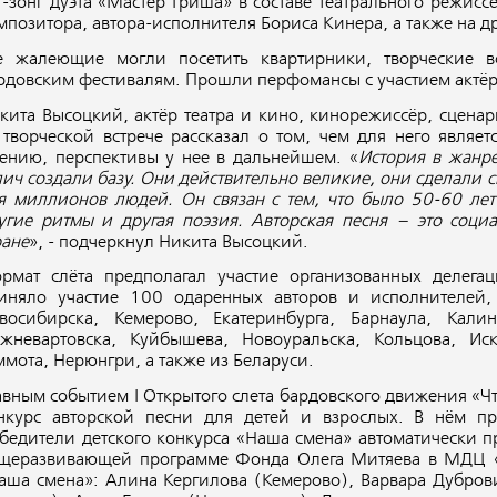
т-зонг дуэта «Мастер Гриша» в составе театрального режис
мпозитора, автора-исполнителя Бориса Кинера, а также на д
е жалеющие могли посетить квартирники, творческие вс
рдовским фестивалям. Прошли перфомансы с участием актёр
кита Высоцкий, актёр театра и кино, кинорежиссёр, сценар
 творческой встрече рассказал о том, чем для него являет
ению, перспективы у нее в дальнейшем. «
История в жанре
лич создали базу. Они действительно великие, они сделали с
я миллионов людей. Он связан с тем, что было 50-60 лет 
угие ритмы и другая поэзия. Авторская песня – это соци
ране
», - подчеркнул Никита Высоцкий.
рмат слёта предполагал участие организованных делега
иняло участие 100 одаренных авторов и исполнителей
восибирска, Кемерово, Екатеринбурга, Барнаула, Калин
жневартовска, Куйбышева, Новоуральска, Кольцова, Ис
ммота, Нерюнгри, а также из Беларуси.
авным событием I Открытого слета бардовского движения «Чт
нкурс авторской песни для детей и взрослых. В нём пр
бедители детского конкурса «Наша смена» автоматически п
щеразвивающей программе Фонда Олега Митяева в МДЦ «А
аша смена»: Алина Кергилова (Кемерово), Варвара Дубров