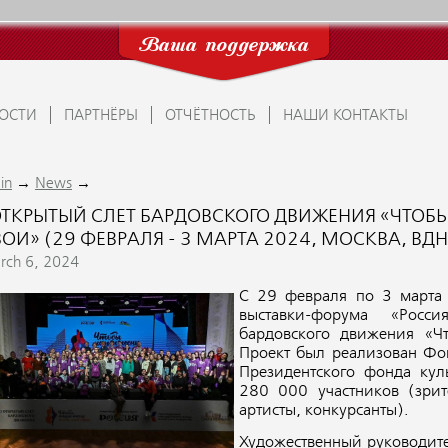
Ваша поддержка
ОСТИ
ПАРТНЁРЫ
ОТЧЁТНОСТЬ
НАШИ КОНТАКТЫ
→
→
in
News
 ОТКРЫТЫЙ СЛЕТ БАРДОВСКОГО ДВИЖЕНИЯ «ЧТОБ
ВОИ» (29 ФЕВРАЛЯ - 3 МАРТА 2024, МОСКВА, ВД
rch 6, 2024
С 29 февраля по 3 марта
выставки-форума «Росс
бардовского движения «Ч
Проект был реализован Фо
Президентского фонда кул
280 000 участников (зри
артисты, конкурсанты).
Художественный руководител