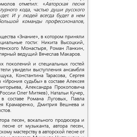
омолов отметил: «
Авторская песня
турного кода, частью души русского
удет. И у людей всегда будет в нем
 большой команды профессионалов,
бщества «Знание», в котором приняли
ециальные гости: Никита Высоцкий,
тенского Монастыря, Роман Ланкин,
пулярный ведущий Вячеслав Макаров.
ых поколений и специальных гостей
тели увидели выступления ансамбля
ука, Константина Тарасова, Сергея
ы «Ирония судьбы» в составе Алексея
игорьева, Александра Прокоповича
России Олег Митяев), Натальи Кучер,
в составе Романа Луговых, Павла
ея Крамаренко, Дмитрия Вешнева и
истов.
втора песен, вокального продюсера и
песне от музыканта, автора песен,
ому мастерству в авторской песне от