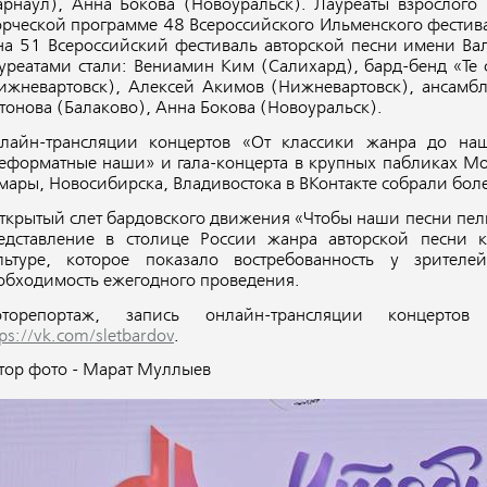
арнаул), Анна Бокова (Новоуральск). Лауреаты взрослого
орческой программе 48 Всероссийского Ильменского фестив
на 51 Всероссийский фестиваль авторской песни имени Ва
уреатами стали: Вениамин Ким (Салихард), бард-бенд «Те 
ижневартовск), Алексей Акимов (Нижневартовск), ансамбл
тонова (Балаково), Анна Бокова (Новоуральск).
лайн-трансляции концертов «От классики жанра до на
еформатные наши» и гала-концерта в крупных пабликах Мос
мары, Новосибирска, Владивостока в ВКонтакте собрали бол
Открытый слет бардовского движения «Чтобы наши песни пели
едставление в столице России жанра авторской песни к
льтуре, которое показало востребованность у зрител
обходимость ежегодного проведения.
торепортаж, запись онлайн-трансляции концерто
tps://vk.com/sletbardov
.
тор фото - Марат Муллыев