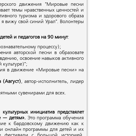
терского движения "Мировые песни
ывает темы нравственных ценностей и
тивного туризма и здорового образа
, я вижу свой синий Урал". Волонтеры
детей и педагогов на 90 минут
:
познавательному процессу);
ения авторской песни в образовате
евдению, освоение навыков активного
 культуре)";
ния в движение «Мировые песни» на
 (Август)
, автор-исполнитель, лидер
мятными сувенирами для всех.
культурных инициатив предстаялет
е — детям».
Это программа обучения
ние к бардовскому движению как к
 и онлайн программы для детей и их
е фестивали с большой историей,