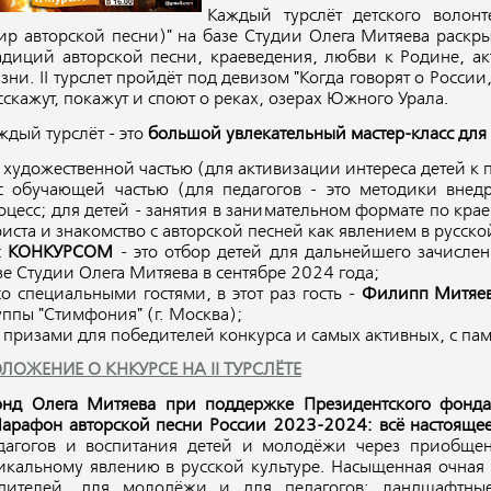
Каждый турслёт детского волон
ир авторской песни)" на базе Студии Олега Митяева раскр
адиций авторской песни, краеведения, любви к Родине, ак
зни. II турслет пройдёт под девизом "Когда говорят о России
сскажут, покажут и споют о реках, озерах Южного Урала.
ждый турслёт - это
большой увлекательный мастер-класс для 
 художественной частью (для активизации интереса детей к 
с обучающей частью (для педагогов - это методики внедр
оцесс; для детей - занятия в занимательном формате по кра
риста и знакомство с авторской песней как явлением в русской
с
КОНКУРСОМ
- это отбор детей для дальнейшего зачисле
зе Студии Олега Митяева в сентябре 2024 года;
со специальными гостями, в этот раз гость -
Филипп Митяев
уппы "Стимфония" (г. Москва);
 призами для победителей конкурса и самых активных, с па
ЛОЖЕНИЕ О КНКУРСЕ НА II ТУРСЛЁТЕ
нд Олега Митяева при поддержке Президентского фонда 
арафон авторской песни России 2023-2024: всё настояще
дагогов и воспитания детей и молодёжи через приобще
икальному явлению в русской культуре. Насыщенная очная
дителей, для молодёжи и для педагогов: ландшафтны