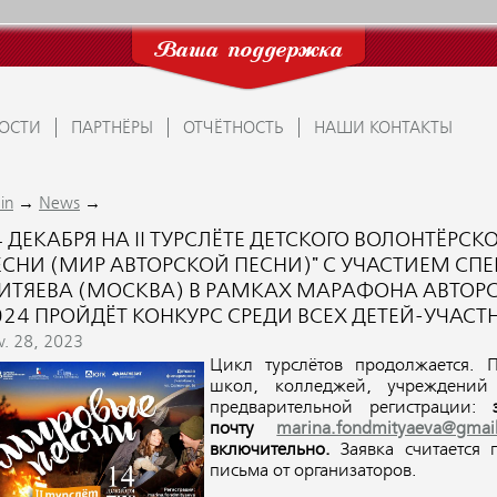
Ваша поддержка
ОСТИ
ПАРТНЁРЫ
ОТЧЁТНОСТЬ
НАШИ КОНТАКТЫ
→
→
in
News
4 ДЕКАБРЯ НА II ТУРСЛЁТЕ ДЕТСКОГО ВОЛОНТЁРС
ЕСНИ (МИР АВТОРСКОЙ ПЕСНИ)" С УЧАСТИЕМ СП
ИТЯЕВА (МОСКВА) В РАМКАХ МАРАФОНА АВТОРС
024 ПРОЙДЁТ КОНКУРС СРЕДИ ВСЕХ ДЕТЕЙ-УЧАСТ
v. 28, 2023
Цикл турслётов продолжается. 
школ, колледжей, учреждений 
предварительной регистрации:
почту
marina.fondmityaeva@gmai
включительно.
Заявка считается 
письма от организаторов.