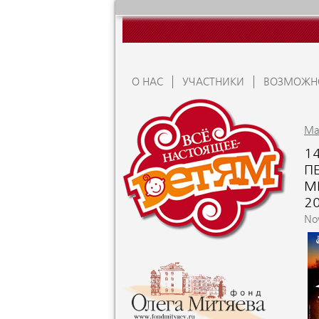
О НАС
УЧАСТНИКИ
ВОЗМОЖН
Ma
1
П
М
2
No