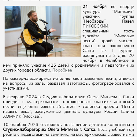
21 ноября
во дворце
культуры "Магнезит"
участник группы
"Необарды" Павел
ПИКОВСКИЙ,
специальный гость
турслёта "Мировые
песни", провёл мастер-
класс для школьников
Сатки. Так I турслёт
растянулся на 2 дня: 20
ноября в Челябинске в
нём приняло участие 425 детей с родителями и педагогами из
других городов области.
Поробнее
На мастер-классе артист исполнял свои известные песни, отвечал
на вопросы из зала, раздавал автографы, фотографировался с
участниками.
В феврале 2024 в Студию-лабораторию Олега Митяева г. Сатка
приедет с мастер-классом, посвящённым классике авторской
песни, ещё один известный артист - солистка проекта "Песни
нашего века", заслуженный деятель культуры России Галина
ХОМЧИК (Москва).
10 октября 2023 состоялось посвящение детского коллектива в
Студию-лабораторию Олега Митяева г. Сатка.
Весь учебный год
ребята с педагогами на занятиях, на мастер-классах с известными