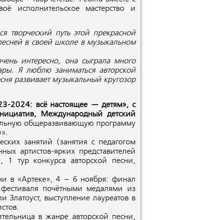
воё исполнительское мастерство и
ся творческий путь этой прекрасной
песней в своей школе в музыкальном
очень интересно, она сыграла много
ары. Я люблю заниматься авторской
есня развивает музыкальный кругозор
3-2024: всё настоящее — детям», с
инициатив, Международный детский
ельную общеразвивающую программу
)».
еских занятий (занятия с педагогом
ных артистов-ярких представителей
, 1 тур конкурса авторской песни,
и в «Артеке», 4 – 6 ноября: финал
в фестиваля почётными медалями из
и Златоуст, выступление лауреатов в
стов.
ительница в жанре авторской песни,