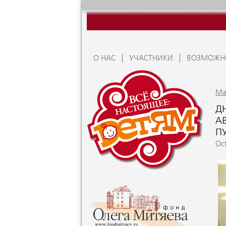
О НАС
УЧАСТНИКИ
ВОЗМОЖН
Ma
Д
АВ
П
Oc