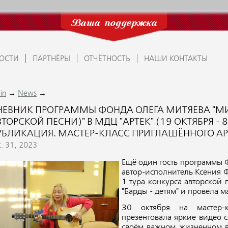
Ваша поддержка
ОСТИ
ПАРТНЁРЫ
ОТЧЁТНОСТЬ
НАШИ КОНТАКТЫ
→
→
in
News
НЕВНИК ПРОГРАММЫ ФОНДА ОЛЕГА МИТЯЕВА "М
ТОРСКОЙ ПЕСНИ)" В МДЦ "АРТЕК" (19 ОКТЯБРЯ - 8
УБЛИКАЦИЯ. МАСТЕР-КЛАСС ПРИГЛАШЁННОГО А
t. 31, 2023
Ещё один гость программы 
автор-исполнитель Ксения 
1 тура конкурса авторской 
"Барды - детям" и провела ма
30 октября на мастер-
презентовала яркие видео с
своём важном жизненном вы