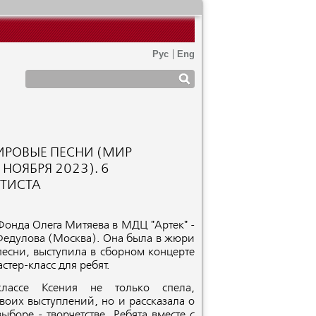
ИРОВЫЕ ПЕСНИ (МИР
 НОЯБРЯ 2023). 6
РТИСТА
Фонда Олега Митяева в МДЦ "Артек" -
Федулова (Москва). Она была в жюри
песни, выступила в сборном концерте
стер-класс для ребят.
классе Ксения не только спела,
воих выступлений, но и рассказала о
боре - творчетстве. Ребята вместе с