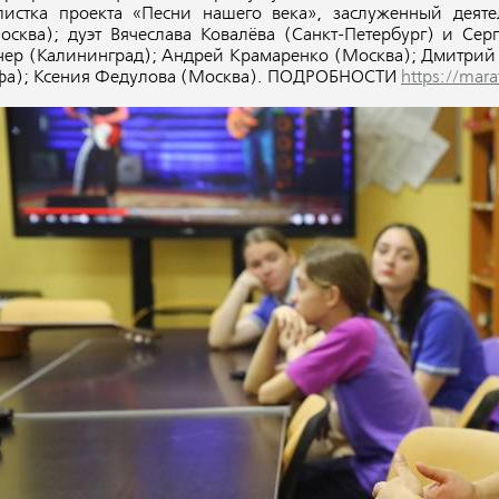
листка проекта «Песни нашего века», заслуженный деят
осква); дуэт Вячеслава Ковалёва (Санкт-Петербург) и Сер
чер (Калининград); Андрей Крамаренко (Москва); Дмитрий
фа); Ксения Федулова (Москва). ПОДРОБНОСТИ
https://mar