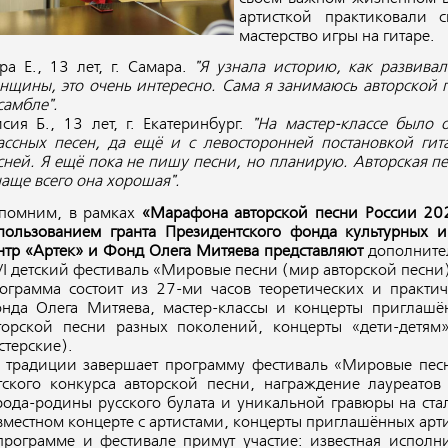
артисткой практиковали с
мастерство игры на гитаре.
ра Е., 13 лет, г. Самара.
"Я узнала историю, как развивал
нщины, это очень интересно. Сама я занимаюсь авторской 
самбле".
исия Б., 13 лет, г. Екатеринбург.
"На мастер-классе было 
ассных песен, да ещё и с левосторонней постановкой гит
сней. Я ещё пока не пишу песни, но планирую. Авторская п
чаще всего она хорошая".
помним, в рамках
«Марафона авторской песни России 202
пользованием гранта Президентского фонда культурных 
нтр «Артек» и Фонд Олега Митяева представляют
дополнит
VI детский фестиваль «Мировые песни (мир авторской песни
ограмма состоит из 27-ми часов теоретических и практич
нда Олега Митяева, мастер-классы и концерты приглашён
торской песни разных поколений, концерты «дети-детям»
стерские).
 традиции завершает программу фестиваль «Мировые песн
тского конкурса авторской песни, награждение лауреато
рода-родины русского булата и уникальной гравюры на стал
вместном концерте с артистами, концерты приглашённых арти
программе и фестивале примут участие: известная исполн