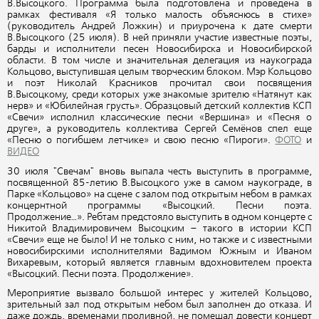
В.Высоцкого. Программа была подготовлена и проведена в
рамках фестиваля «Я только малость объяснюсь в стихе»
(руководитель Андрей Ложкин) и приурочена к дате смерти
В.Высоцкого (25 июля). В ней приняли участие известные поэты,
барды и исполнители песен Новосибирска и Новосибирской
области. В том числе и значительная делегация из наукограда
Кольцово, выступившая целым творческим блоком. Мэр Кольцово
и поэт Николай Красников прочитал свои посвящения
В.Высоцкому, среди которых уже знакомые зрителю «Натянут как
нерв» и «Юбилейная грусть». Образцовый детский коллектив КСП
«Свечи» исполнил классические песни «Вершина» и «Песня о
друге», а руководитель коллектива Сергей Семёнов спел еще
«Песню о погибшем летчике» и свою песню «Пироги».
ФОТО
и
ВИДЕО
30 июля "Свечам" вновь выпала честь выступить в программе,
посвященной 85-летию В.Высоцкого уже в самом наукограде, в
Парке «Кольцово» на сцене с залом под открытым небом в рамках
концернтной программы «Высоцкий. Песни поэта.
Продолжение…». Ребтам предстояло выступить в одном концерте с
Никитой Владимировичем Высоцким – такого в истории КСП
«Свечи» еще не было! И не только с ним, но также и с известными
новосибирскими исполнителями Вадимом Южным и Иваном
Вихаревым, который является главным вдохновителем проекта
«Высоцкий. Песни поэта. Продолжение».
Мероприятие вызвало большой интерес у жителей Кольцово,
зрительный зал под открытым небом был заполнен до отказа. И
даже дождь, временами проливной, не помешал довести концерт