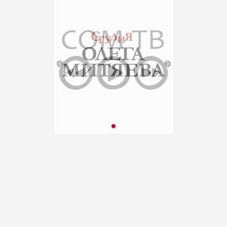
«Школа Росатома» в ВДЦ
«Орленок»
(Краснодарский край). VII
публикация