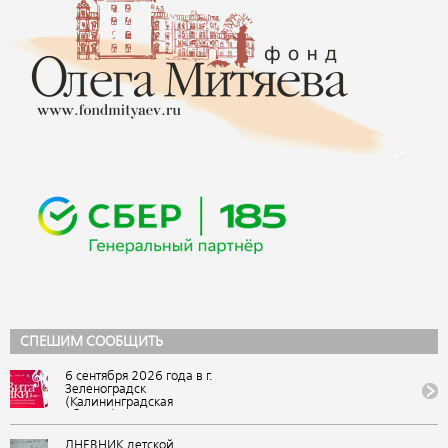
СПЕШИМ СООБЩИТЬ
6 сентября 2026 года в г.
Зеленоградск
(Калининградская
область) состоится IX
Всероссийский
фестиваль авторской
ДНЕВНИК детской