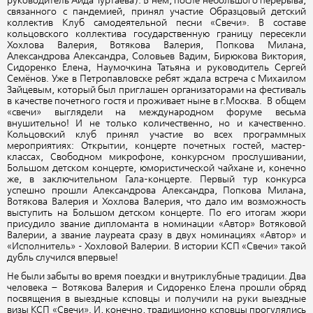
руководитель Аида Туртаева). В нем, после небольшого перерыва,
связанного с пандемией, принял участие Образцовый детский
коллектив Клуб самодеятельной песни «Свечи». В составе
кольцовского коллектива государственную границу пересекли
Хохлова Валерия, Вотякова Валерия, Попкова Милана,
Александрова Александра, Соловьев Вадим, Бирюкова Виктория,
Сидоренко Елена, Наумочкина Татьяна и руководитель Сергей
Семёнов. Уже в Петропавловске ребят ждала встреча с Михаилом
Зайцевым, который был приглашен организаторами на фестиваль
в качестве почетного гостя и проживает ныне в г.Москва. В общем
«свечи» выглядели на международном форуме весьма
внушительно! И не только количественно, но и качественно.
Кольцовский клуб принял участие во всех программных
мероприятиях: Открытии, концерте почетных гостей, мастер-
классах, Свободном микрофоне, конкурсном прослушивании,
Большом детском концерте, юмористической чайхане и, конечно
же, в заключительном Гала-концерте. Первый тур конкурса
успешно прошли Александрова Александра, Попкова Милана,
Вотякова Валерия и Хохлова Валерия, что дало им возможность
выступить на Большом детском концерте. По его итогам жюри
присудило звание дипломанта в номинации «Автор» Вотяковой
Валерии, а звание лауреата сразу в двух номинациях «Автор» и
«Исполнитель» - Хохловой Валерии. В истории КСП «Свечи» такой
дубль случился впервые!
Не были забыты во время поездки и внутриклубные традиции. Два
человека – Вотякова Валерия и Сидоренко Елена прошли обряд
посвящения в выездные ксповцы и получили на руки выездные
визы КСП «Свечи». И, конечно, традиционно ксповцы прогулялись