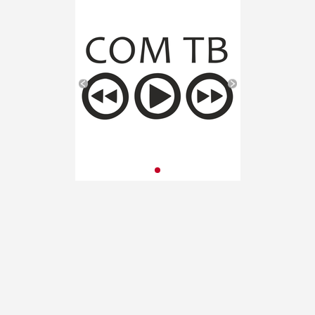
«Школа Росатома» в ВДЦ
«Орленок»
(Краснодарский край). VII
публикация