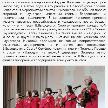
сибирского поэта и подвижника Андрея Ложкина существует уже
много лет, а в этом году в его рамках в Новосибирске прошла
целая серия мероприятий памяти В.Высоцкого. Не обошел проект
стороной и наукоград, известный своими бардовскими и
поэтическими традициями. В кольцовском концерте приняли
участие известные новосибирские и кольцовские поэты, барды,
исполнители песен В.Высоцкого. Соорганизатором концертной
программы выступил Образцовый детский коллектив КСП «Свечи»
(руководитель Сергей Семёнов). Он также вышел и на сцену - с
«Песней о друге» В.Высоцкого. В самом начале концерта мэр
наукограда Николай Красников не только поприветствовал
участников мероприятия, но и прочел свое посвящение
В.Высоцкому, а Сергей Семёнов исполнил песни «Притча о Правде
и Лжи» и «Пародия на плохой детектив». Зрители тепло
приветствовали исполнителей песен и стихов В.Высоцкого, а в
финале программы аплодировали всем участкам стоя.