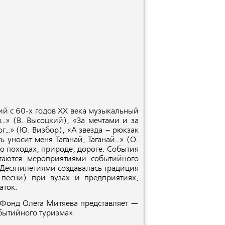
й с 60-х годов XX века музыкальный
…» (В. Высоцкий), «За мечтами и за
ог…» (Ю. Визбор), «А звезда – рюкзак
 уносит меня Таганай, Таганай…» (О.
о походах, природе, дороге. События
таются мероприятиями событийного
 Десятилетиями создавалась традиция
 песни) при вузах и предприятиях,
аток.
Фонд Олега Митяева представляет —
ытийного туризма».