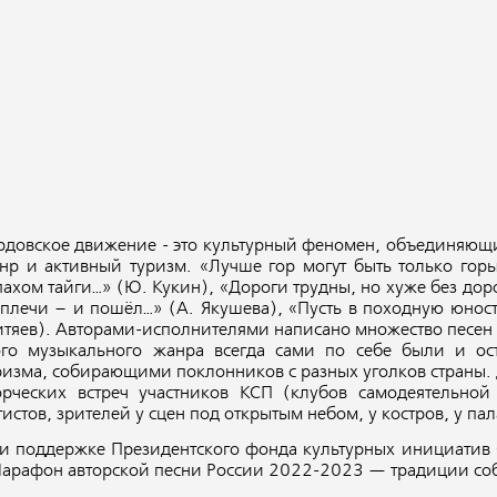
рдовское движение - это культурный феномен, объединяющи
нр и активный туризм. «Лучше гор могут быть только горы
пахом тайги…» (Ю. Кукин), «Дороги трудны, но хуже без дор
 плечи – и пошёл…» (А. Якушева), «Пусть в походную юность
тяев). Авторами-исполнителями написано множество песен 
ого музыкального жанра всегда сами по себе были и ос
ризма, собирающими поклонников с разных уголков страны.
орческих встреч участников КСП (клубов самодеятельной
тистов, зрителей у сцен под открытым небом, у костров, у пал
и поддержке Президентского фонда культурных инициатив 
арафон авторской песни России 2022-2023 — традиции соб