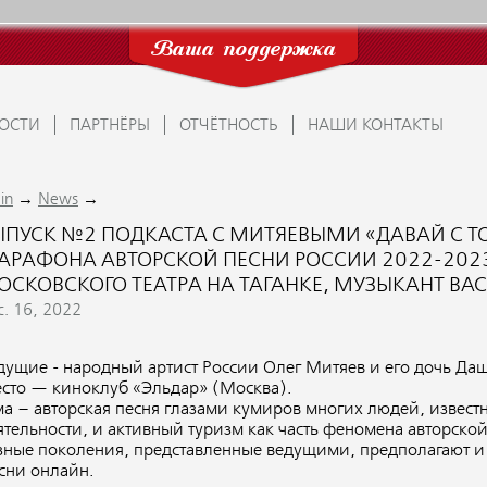
Ваша поддержка
ОСТИ
ПАРТНЁРЫ
ОТЧЁТНОСТЬ
НАШИ КОНТАКТЫ
→
→
in
News
ЫПУСК №2 ПОДКАСТА С МИТЯЕВЫМИ «ДАВАЙ С Т
АРАФОНА АВТОРСКОЙ ПЕСНИ РОССИИ 2022-2023.
ОСКОВСКОГО ТЕАТРА НА ТАГАНКЕ, МУЗЫКАНТ ВА
c. 16, 2022
+
дущие - народный артист России Олег Митяев и его дочь Да
сто — киноклуб «Эльдар» (Москва).
ма – авторская песня глазами кумиров многих людей, извест
ятельности, и активный туризм как часть феномена авторской
зные поколения, представленные ведущими, предполагают и
сни онлайн.