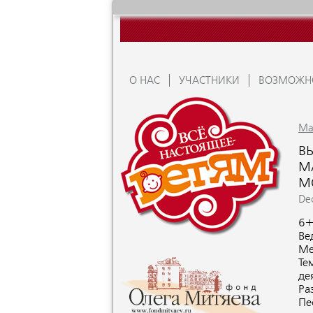
О НАС
УЧАСТНИКИ
ВОЗМОЖН
Ma
В
М
М
De
6
Ве
Ме
Те
де
Ра
Пе