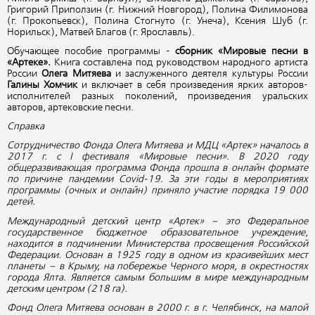
Григорий Приползин (г. Нижний Новгород), Полина Филимонова
(г. Прокопьевск), Полина Стогнуто (г. Унеча), Ксения Шуб (г.
Норильск), Матвей Благов (г. Ярославль).
Обучающее пособие программы -
сборник «Мировые песни в
«Артеке».
Книга составлена под руководством народного артиста
России
Олега Митяева
и заслуженного деятеля культуры России
Галины Хомчик
и включает в себя произведения ярких авторов-
исполнителей разных поколений, произведения уральских
авторов, артековские песни.
Справка
Сотрудничество Фонда Олега Митяева и МДЦ «Артек» началось в
2017 г. с
I
фестиваля «Мировые песни». В 2020 году
общеразвивающая программа Фонда прошла в онлайн формате
по причине пандемии
Covid
-19. За эти годы в мероприятиях
программы (очных и онлайн) приняло участие порядка 19 000
детей.
Международный детский центр «Артек» – это Федеральное
государственное бюджетное образовательное учреждение,
находится в подчинении Министерства просвещения Российской
Федерации. Основан в 1925 году в одном из красивейших мест
планеты – в Крыму, на побережье Черного моря, в окрестностях
города Ялта. Является самым большим в мире международным
детским центром (218 га).
Фонд Олега Митяева основан в 2000 г. в г. Челябинск, на малой