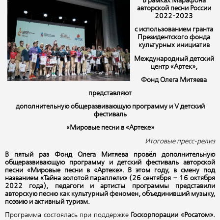
В рамках Марафона
авторской песни России
2022-2023
с использованием гранта
Президентского фонда
культурных инициатив
Международный детский
центр «Артек»,
Фонд Олега Митяева
представляют
дополнительную общеразвивающую программу и
V
детский
фестиваль
«Мировые песни в «Артеке»
Итоговые пресс-релиз
В пятый раз Фонд Олега Митяева провёл дополнительную
общеразвивающую программу и детский фестиваль авторской
песни «Мировые песни в «Артеке». В этом году, в смену под
названием «Тайна золотой параллели» (26 сентября – 16 октября
2022 года), педагоги и артисты программы представили
авторскую песню как культурный феномен, объединивший музыку,
поэзию и активный туризм.
Программа состоялась при поддержке
Госкорпорации «Росатом».