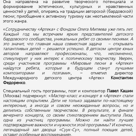
Она направлена на развитие творческого потенциала и
формирование эстетических, культурных и нравственных
ценностей у детей, опираясь на традиции авторской (бардовской)
песни; приобщение к активному туризму как неотъемлемой части
этого жанра.
«
Сотрудничеству «Артека» с Фондом Олега Митяева уже пять лет.
Каждый год мы встречаем ярких представителей детского
бардовского сообщества, уникальных ребят со своими песнями. А
это значит, что главная наша совместная задача – открывать
талантливых детей – решается успешно. В детском центре юных
авторов направляют профессионалы, что, несомненно,
стимулирует у них интерес к поэтическому творчеству. Уверен,
среди участников программы «Мировые песни в «Артеке»
найдутся ребята, которые в будущем станут лучшими
композиторами и поэтами
», – отметил директор
Международного детского центра «Артек»
Константин
Федоренко
.
Специальный гость программы, поэт и композитор
Павел Кашин
(Москва) подчеркнул: «
Мастер-класс и концерт в «Артеке» стали
настоящим открытием. Дети не только задавали по-настоящему
интересные, а иногда и совсем неожиданные вопросы, но и
делились собственным творчеством. В результате, в финале
вечернего концерта, со своим стихотворением выступила Лиза,
одна из участниц программы. Можно ли найти лучшее
подтверждение важности и нужности этой программы? И конечно,
легендарный зал дворца «Суук-Су», полный поющих детей,
оставит особенные воспоминания
».