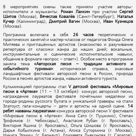
В мероприятиях смены также приняли участие авторы-
исполнители и музыканты:
Роман Ланкин
при участии
Сергей
Шитов
(Москва),
Вячеслав Ковалёв
(Санкт-Петербург);
Наталья
Кучер
(Калининград),
Дмитрий Вагин
(Москва),
Иван Кузнецов
(Москва).
Программа включала в себя
26 часов
теоретических и
практических занятий и мастер-классов от педагогов Фонда Олега
Митяева и приглашённых артистов (знакомство и разучивание
репертуара от классики жанра до наших дней; вокальные,
инструментальные и сценические исполнительские навыки;
общение в формате «вопрос – ответ»). Особое место в программе
заняла тема
«Авторская песня – традиции активного и
событийного туризма»
: историческая справка, знаковые
ландшафтные фестивали авторской песни в России, природа
России в песнях артистов жанра, навыки активного туриста.
Кульминацией программы стал
V
детский фестиваль «Мировые
песни в «Артеке»
(11 – 13 октября): конкурс авторской песни,
награждение лауреатов фестиваля почётными медалями из
города-родины русского булата и уникальной гравюры на стали
Златоуст, гала-концерты – дети и артисты на одной сцене.
14
ребят названы лауреатами
конкурса авторской песни V фестиваля
«Мировые песни в «Артеке»: Анна Сато (г. Пушкино), Степан
Трофимов (г. Чебоксары), Анастасия Рубан (г. Ярославль),
Виктория Яшина (г. Ярославль), Ольга Шишова (г. Ярославль),
Дарья Кобылкина (г. Астана), Алиса Сутормина (г. Москва),
Никита Эрмиш (г. Барнаул), Елизавета Дьяконова (г. Саратов),