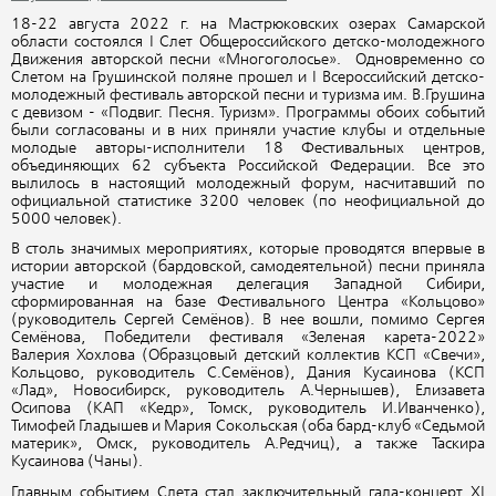
18-22 августа 2022 г. на Мастрюковских озерах Самарской
области состоялся I Слет Общероссийского детско-молодежного
Движения авторской песни «Многоголосье». Одновременно со
Слетом на Грушинской поляне прошел и I Всероссийский детско-
молодежный фестиваль авторской песни и туризма им. В.Грушина
с девизом - «Подвиг. Песня. Туризм». Программы обоих событий
были согласованы и в них приняли участие клубы и отдельные
молодые авторы-исполнители 18 Фестивальных центров,
объединяющих 62 субъекта Российской Федерации. Все это
вылилось в настоящий молодежный форум, насчитавший по
официальной статистике 3200 человек (по неофициальной до
5000 человек).
В столь значимых мероприятиях, которые проводятся впервые в
истории авторской (бардовской, самодеятельной) песни приняла
участие и молодежная делегация Западной Сибири,
сформированная на базе Фестивального Центра «Кольцово»
(руководитель Сергей Семёнов). В нее вошли, помимо Сергея
Семёнова, Победители фестиваля «Зеленая карета-2022»
Валерия Хохлова (Образцовый детский коллектив КСП «Свечи»,
Кольцово, руководитель С.Семёнов), Дания Кусаинова (КСП
«Лад», Новосибирск, руководитель А.Чернышев), Елизавета
Осипова (КАП «Кедр», Томск, руководитель И.Иванченко),
Тимофей Гладышев и Мария Сокольская (оба бард-клуб «Седьмой
материк», Омск, руководитель А.Редчиц), а также Таскира
Кусаинова (Чаны).
Главным событием Слета стал заключительный гала-концерт XI