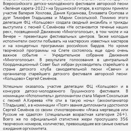
Всероссийского детско-молодёжного фестиваля авторской песни
«Зелёная карета-2022» на Грушинской гитаре, в котором приняли
участие Валерия Хохлова, Дания Кусаинова, Елизавета Осипова и
дуэт Тимофея Гладышева и Марии Сокольской. Помимо этого
делегация ФЦ «Кольцово» создала сводный ансамбль и трижды
выступила с песней С.Семёнова «Не остановится теченье наших
рек», посвященной Движению «Многоголосье», в том числе и на
Вечере – презентации фестивальных центров. Также молодые
исполнители смогли побывать на мастерских известных мастеров
и на концертных программах российских бардов. Но кроме
творческой программы на Слете состоялось еще одно очень
важное событие – Учредительное собрание Движения
«Многоголосье». В результате голосования в центральный
Координационный Совет был избран руководитель старейшего в
стране детского клуба самодеятельной песни «Свечи» и
организатор старейшего детского фестиваля авторской песни
«Кольцово» Сергей Семёнов.
Успешным оказалось участие делегации ФЦ «Кольцово» и в
конкурсе детско-молодежного Грушинского фестиваля. В
номинации «Исполнитель» дипломантом стала Мария Сокольская
с песней А.Киреева «Не спи в такую ночь» (аккомпаниатор
Т.Гладышев), а в номинации «Поэт» звания дипломанта удостоился
Сергей Семёнов со своим стихотворением «Атака мертвецов или
Русские не сдаются» (специальная возрастная категория 26+).
Всего же по официальной статистике жюри прослушало 356
творческих номеров, количество, превзошедшее все самые смелые
ожидания оргкомитета.