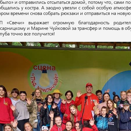
 было» и отправились отсыпаться домой, потому что, сами п
общались у костра. А заодно увезли с собой особую атмосфе
ором времени снова собрать рюкзаки и отправиться на новую
П «Свечи» выражает огромную благодарность родит
сарницкому и Марине Чуйковой за трансфер и помощь в обу
клуба точно все получится!