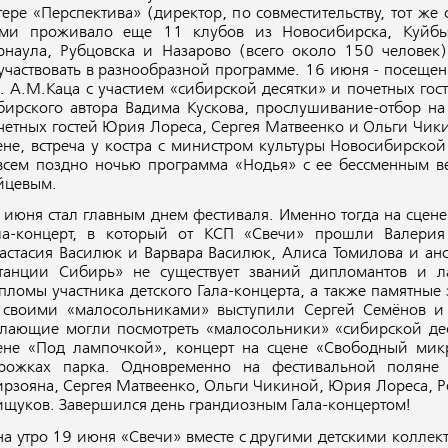
гере «Перспектива» (директор, по совместительству, тот же
ми проживало еще 11 клубов из Новосибирска, Куйбыш
рнаула, Рубцовска и Назарово (всего около 150 человек)
участвовать в разнообразной программе. 16 июня - посеще
. А.М.Каца с участием «сибирской десятки» и почетных гос
бирского автора Вадима Кускова, прослушивание-отбор на
четных гостей Юрия Лореса, Сергея Матвеенко и Ольги Чик
ене, встреча у костра с министром культуры Новосибирск
всем поздно ночью программа «Нодья» с ее бессменным
йцевым.
 июня стал главным днем фестиваля. Именно тогда на сцен
ла-концерт, в который от КСП «Свечи» прошли Валерия 
астасия Василюк и Варвара Василюк, Алиса Томилова и анс
танции Сибирь» не существует званий дипломантов и ла
пломы участника детского Гала-концерта, а также памятные 
 своими «малосольниками» выступили Сергей Семёнов и 
лающие могли посмотреть «малосольники» «сибирской деся
ене «Под лампочкой», концерт на сцене «Свободный мик
рожках парка. Одновременно на фестивальной поляне 
рзояна, Сергея Матвеенко, Ольги Чикиной, Юрия Лореса, 
щуков. Завершился день грандиозным Гала-концертом!
на утро 19 июня «Свечи» вместе с другими детскими колле