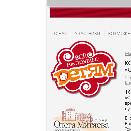
О НАС
УЧАСТНИКИ
ВОЗМОЖН
Ma
К
«
Jul
Кл
16
«С
вр
лу
В 
Ва
То