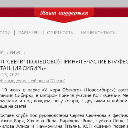
Ваша поддержка
ОСТИ
ПАРТНЁРЫ
ОТЧЁТНОСТЬ
НАШИ КОНТАКТЫ
→
→
in
News
СП "СВЕЧИ" (КОЛЬЦОВО) ПРИНЯЛ УЧАСТИЕ В IV Ф
СТАНЦИЯ СИБИРЬ»
y 13, 2022
уб самодеятельной песни "Свечи"
-19 июня в парке «У моря Обского» (Новосибирск) состо
танция Сибирь», в котором принял участие КСП «Свечи». Чет
еменами и под дождем, но у костра, с друзьями и доброй
чше на свете!
составе клуба под руководством Сергея Семёнова в фестив
силюк Варя, Хохлова Лера, Бирюкова Вика, Чуйков Лёня, 
милова Алиса и Наумочкина Татьяна. КСП «Свечи» посел