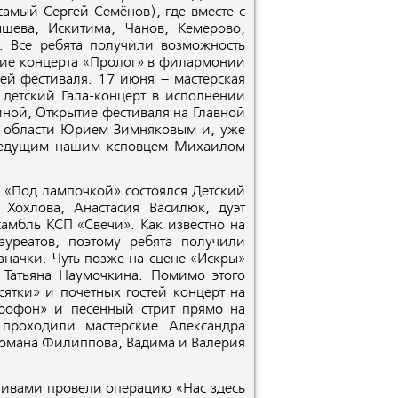
 самый Сергей Семёнов), где вместе с
ева, Искитима, Чанов, Кемерово,
. Все ребята получили возможность
ние концерта «Пролог» в филармонии
тей фестиваля. 17 июня – мастерская
 детский Гала-концерт в исполнении
иной, Открытие фестиваля на Главной
ой области Юрием Зимняковым и, уже
 ведущим нашим ксповцем Михаилом
е «Под лампочкой» состоялся Детский
Хохлова, Анастасия Василюк, дуэт
амбль КСП «Свечи». Как известно на
уреатов, поэтому ребята получили
значки. Чуть позже на сцене «Искры»
Татьяна Наумочкина. Помимо этого
тки» и почетных гостей концерт на
рофон» и песенный стрит прямо на
проходили мастерские Александра
Романа Филиппова, Вадима и Валерия
ктивами провели операцию «Нас здесь