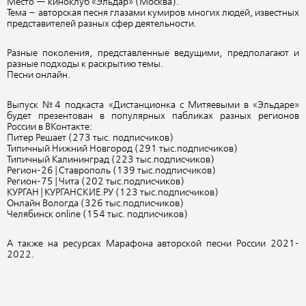
Место — киноклуб «Эльдар» (Москва).
Тема – авторская песня глазами кумиров многих людей, известных
представителей разных сфер деятельности.
Разные поколения, представленные ведущими, предполагают и
разные подходы к раскрытию темы.
Песни онлайн.
Выпуск №4 подкаста «Дистанционка с Митяевыми в «Эльдаре»
будет презентован в популярных пабликах разных регионов
России в ВКонтакте:
Питер Решает (273 тыс. подписчиков)
Типичный Нижний Новгород (291 тыс.подписчиков)
Типичный Калининград (223 тыс.подписчиков)
Регион-26 | Ставрополь (139 тыс.подписчиков)
Регион-75 | Чита (202 тыс.подписчиков)
КУРГАН | КУРГАНСКИЕ.РУ (123 тыс.подписчиков)
Онлайн Вологда (326 тыс.подписчиков)
Челябинск online (154 тыс. подписчиков)
А также на ресурсах Марафона авторской песни России 2021-
2022.