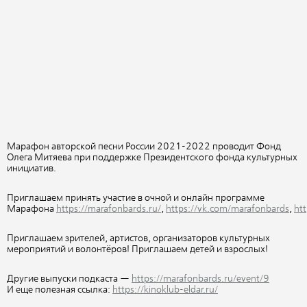
Марафон авторской песни России 2021-2022 проводит Фонд
Олега Митяева при поддержке Президентского фонда культурных
инициатив.
Приглашаем принять участие в очной и онлайн программе
Марафона
https://marafonbards.ru/
,
https://vk.com/marafonbards
,
ht
Приглашаем зрителей, артистов, организаторов культурных
мероприятий и волонтёров! Приглашаем детей и взрослых!
Другие выпуски подкаста —
https://marafonbards.ru/event/9
И еще полезная ссылка:
https://kinoklub-eldar.ru/