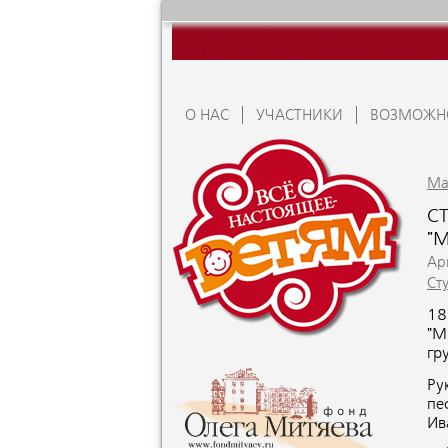
О НАС
УЧАСТНИКИ
ВОЗМОЖН
Ma
С
"
Apr
Ст
18
"М
гр
Ру
пе
Ив