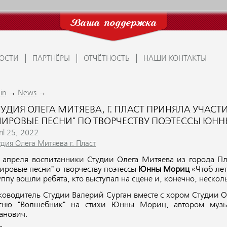
Ваша поддержка
ОСТИ
ПАРТНЁРЫ
ОТЧЁТНОСТЬ
НАШИ КОНТАКТЫ
→
→
in
News
ТУДИЯ ОЛЕГА МИТЯЕВА, Г. ПЛАСТ ПРИНЯЛА УЧАСТ
МИРОВЫЕ ПЕСНИ" ПО ТВОРЧЕСТВУ ПОЭТЕССЫ ЮНН
il 25, 2022
удия Олега Митяева г. Пласт
 апреля воспитанники Студии Олега Митяева из города Пла
ировые песни" о творчеству поэтессы
Юнны Мориц
«Чтоб лет
уппу вошли ребята, кто выступал на сцене и, конечно, нескол
ководитель Студии Валерий Сурган вместе с хором Студии О
сню "Волшебник" на стихи Юнны Мориц, автором музы
анович.