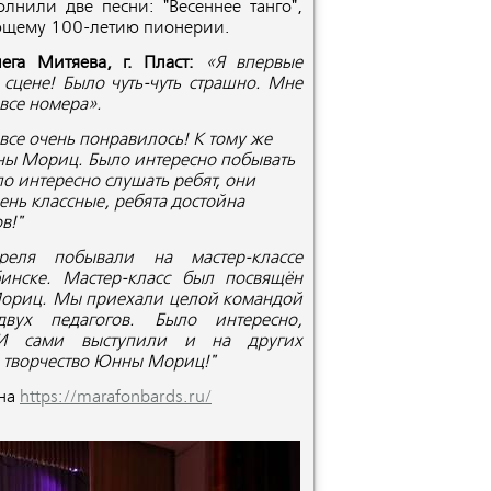
лнили две песни: "Весеннее танго",
ающему 100-летию пионерии.
ега Митяева, г. Пласт:
«Я впервые
сцене! Было чуть-чуть страшно. Мне
все номера».
все очень понравилось! К тому же
ны Мориц. Было интересно побывать
о интересно слушать ребят, они
нь классные, ребята достойна
в!"
реля побывали на мастер-классе
инске. Мастер-класс был посвящён
Мориц. Мы приехали целой командой
ух педагогов. Было интересно,
! И сами выступили и на других
 творчество Юнны Мориц!"
она
https://marafonbards.ru/