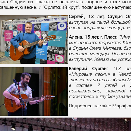
бята Студии из Пласта не остались в стороне и тоже испо
священную весне, и "Орлятский круг", посвященную наступ
Сергей, 13 лет, Студия Ол
выступал на такой большой 
очень понравился концерт и 
Алена, 15 лет, г. Пласт:
"Мне 
мне нравится творчество Юн
в Студии Олега Митяева, был
большие молодцы. Песни оче
выступили. Желаю им успехо
Валерий Сурган:
"18 ап
«Мировые песни» в Челяб
творчеству поэтессы Юнны 
в составе 7 детей и дв
познавательно, полезно
посмотрели и глубже узнали
Подробнее на сайте Мараф