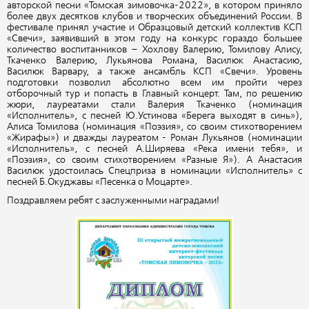
авторской песни «Томская зимовочка-2022», в котором приняло
более двух десятков клубов и творческих объединений России. В
фестивале принял участие и Образцовый детский коллектив КСП
«Свечи», заявивший в этом году на конкурс гораздо большее
количество воспитанников – Хохлову Валерию, Томилову Алису,
Ткаченко Валерию, Лукьянова Романа, Василюк Анастасию,
Василюк Варвару, а также ансамбль КСП «Свечи». Уровень
подготовки позволил абсолютно всем им пройти через
отборочный тур и попасть в Главный концерт. Там, по решению
жюри, лауреатами стали Валерия Ткаченко (номинация
«Исполнитель», с песней Ю.Устинова «Берега выходят в синь»),
Алиса Томилова (номинация «Поэзия», со своим стихотворением
«Жирафы») и дважды лауреатом - Роман Лукьянов (номинации
«Исполнитель», с песней А.Ширяева «Река имени тебя», и
«Поэзия», со своим стихотворением «Разные Я»). А Анастасия
Василюк удостоилась Спецприза в номинации «Исполнитель» с
песней Б.Окуджавы «Песенка о Моцарте».
Поздравляем ребят с заслуженными наградами!