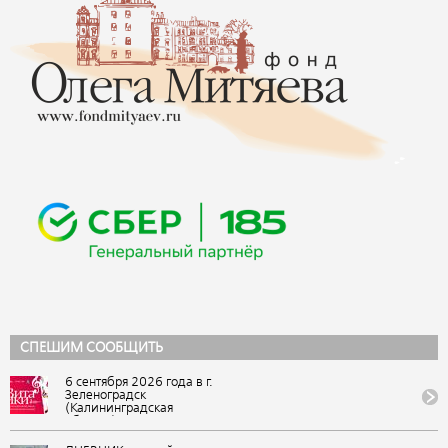
СПЕШИМ СООБЩИТЬ
6 сентября 2026 года в г.
Зеленоградск
(Калининградская
область) состоится IX
Всероссийский
фестиваль авторской