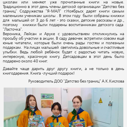
школам или меняют уже прочитанные книги на новые.
Традиционно в этот день члены детской организации "Детство без
границ" Содружества "Я-МАЛ" г.Ноябрьск дарят книги самым
маленьким ученикам школы . В этом году были собраны книжки
для малышей от 3 до 6 лет - это сказки, детские рассказы и др.,
поэтому книжки были подарены воспитанникам детского сада
"Ласточка".
Вероника, Лейсан и Аруке с удовольствием откликнулись на
просьбу об участии в акции. В саду девочек встретили совсем ещё
юные читатели, которые были очень рады гостям и полезным
подаркам. На лицах малышей светились довольные и счастливые
улыбки. Ведь любой ребёнок будет с радостью читать новую,
интересную, красочную книгу. Детсадовцам в этот день было
подарено около 40 книг.
Давайте чаще дарить друг другу книги, а не только в день
книгодарения. Книга -лучший подарок!
Руководитель ДОО "Детство без границ" А.К.Кислова