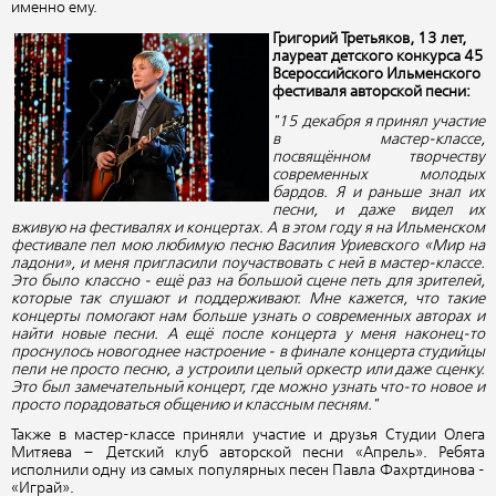
именно ему.
Григорий Третьяков, 13 лет,
лауреат детского конкурса 45
Всероссийского Ильменского
фестиваля авторской песни:
"15 декабря я принял участие
в мастер-классе,
посвящённом творчеству
современных молодых
бардов. Я и раньше знал их
песни, и даже видел их
вживую на фестивалях и концертах. А в этом году я на Ильменском
фестивале пел мою любимую песню Василия Уриевского «Мир на
ладони», и меня пригласили поучаствовать с ней в мастер-классе.
Это было классно - ещё раз на большой сцене петь для зрителей,
которые так слушают и поддерживают. Мне кажется, что такие
концерты помогают нам больше узнать о современных авторах и
найти новые песни. А ещё после концерта у меня наконец-то
проснулось новогоднее настроение - в финале концерта студийцы
пели не просто песню, а устроили целый оркестр или даже сценку.
Это был замечательный концерт, где можно узнать что-то новое и
просто порадоваться общению и классным песням."
Также в мастер-классе приняли участие и друзья Студии Олега
Митяева – Детский клуб авторской песни «Апрель». Ребята
исполнили одну из самых популярных песен Павла Фахртдинова -
«Играй».