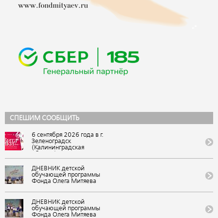
СПЕШИМ СООБЩИТЬ
6 сентября 2026 года в г.
Зеленоградск
(Калининградская
область) состоится IX
Всероссийский
фестиваль авторской
ДНЕВНИК детской
песни и поэзии
обучающей программы
«ВитаЛики». Событие
Фонда Олега Митяева
представляет Фонд Олега
«Мировые песни» на
Митяева в рамках
фестивале авторской
«Марафона авторской
музыки и поэзии «U-235.
ДНЕВНИК детской
песни 2026-2027: голос
Новые песни» от проекта
обучающей программы
России». Вход свободный
«Школа Росатома» в ВДЦ
Фонда Олега Митяева