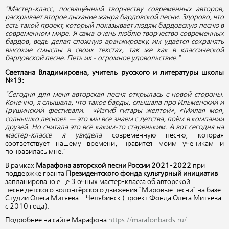
"Мастер-класс, посвящённый творчеству современных авторов,
раскрывает второе дыхание жанра бардовской песни. Здорово, что
есть такой проект, который показывает людям бардовскую песню в
современном мире. Я сама очень люблю творчество современных
бардов, ведь делая сложную аранжировку, им удаётся сохранять
высокие смыслы в своих текстах, так же как в классической
бардовской песне. Петь их - огромное удовольствие."
Светлана Владимировна, учитель русского и литературы школы
№13:
"Сегодня для меня авторская песня открылась с новой стороны.
Конечно, я слышала, что такое барды, слышала про Ильменский и
Грушинский фестивали. «Изгиб гитары желтой», «Милая моя,
солнышко лесное» — это мы все знаем с детства, поём в компании
друзей. Но считала это всё каким-то стареньким. А вот сегодня на
мастер-классе я увидела
современную песню, которая
соответствует нашему времени, нравится моим ученикам и
понравилась мне."
В рамках
Марафона авторской песни России 2021-2022
при
поддержке гранта
Президентского фонда культурный инициатив
запланировано еще 3 очных мастер-класса об авторской
песне детского волонтёрского движения "Мировые песни" на базе
Студии Олега Митяева г. Челябинск (проект Фонда Олега Митяева
с 2010 года).
Подробнее на сайте Марафона
https://marafonbards.ru/