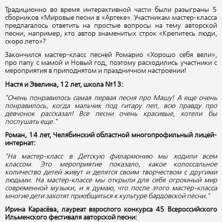
Традиционно во время интерактивной части были разыграны 5
сборников «Мировые песни в «Артеке». Участникам мастер-класса
предлагалось ответить на простые вопросы на тему авторской
песни, например, кто автор знаменитых строк «Крепитесь люди,
скоро лето»?
Закончился мастер-класс песней Ромарио «Хорошо себя вели»,
про папу с мамой и Новый год, поэтому расходились участники с
мероприятия в приподнятом и праздничном настроении!
Настя и Эвелина, 12 лет, школа №13:
"Очень понравилось самая первая песня про Машу! А еще очень
понравилось, когда мальчик под гитару пел, всю правду про
девчонок рассказал! Все песни очень красивые, хотели бы
послушать еще."
Роман, 14 лет, Челябинский областной многопрофильный лицей-
интернат:
"На мастер-класс в Детскую филармонию мы ходили всем
классом. Это мероприятие показало, какое колоссальное
количество детей живут и делятся своим творчеством с другими
людьми. На мастер-классе мы открыли для себя огромный мир
современной музыки, и я думаю, что после этого мастер-класса
многие дети захотят приобщиться к культуре бардовской песни."
Ирина Карасёва, лауреат взрослого конкурса 45 Всероссийского
Ильменского фестиваля авторской песни: