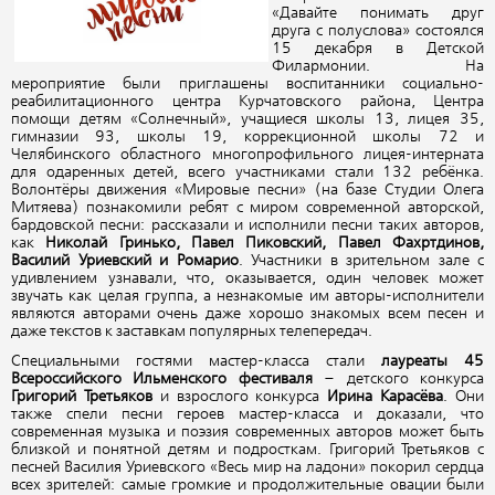
«Давайте понимать друг
друга с полуслова» состоялся
15 декабря в Детской
Филармонии. На
мероприятие были приглашены воспитанники социально-
реабилитационного центра Курчатовского района, Центра
помощи детям «Солнечный», учащиеся школы 13, лицея 35,
гимназии 93, школы 19, коррекционной школы 72 и
Челябинского областного многопрофильного лицея-интерната
для одаренных детей, всего участниками стали 132 ребёнка.
Волонтёры движения «Мировые песни» (на базе Студии Олега
Митяева) познакомили ребят с миром современной авторской,
бардовской песни: рассказали и исполнили песни таких авторов,
как
Николай Гринько, Павел Пиковский, Павел Фахртдинов,
Василий Уриевский и Ромарио
. Участники в зрительном зале с
удивлением узнавали, что, оказывается, один человек может
звучать как целая группа, а незнакомые им авторы-исполнители
являются авторами очень даже хорошо знакомых всем песен и
даже текстов к заставкам популярных телепередач.
Специальными гостями мастер-класса стали
лауреаты 45
Всероссийского Ильменского фестиваля
– детского конкурса
Григорий Третьяков
и взрослого конкурса
Ирина Карасёва
. Они
также спели песни героев мастер-класса и доказали, что
современная музыка и поэзия современных авторов может быть
близкой и понятной детям и подросткам. Григорий Третьяков с
песней Василия Уриевского «Весь мир на ладони» покорил сердца
всех зрителей: самые громкие и продолжительные овации были