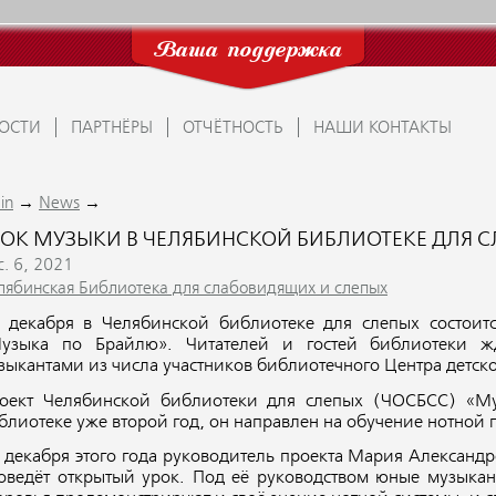
Ваша поддержка
ОСТИ
ПАРТНЁРЫ
ОТЧЁТНОСТЬ
НАШИ КОНТАКТЫ
→
→
in
News
РОК МУЗЫКИ В ЧЕЛЯБИНСКОЙ БИБЛИОТЕКЕ ДЛЯ С
c. 6, 2021
лябинская Библиотека для слабовидящих и слепых
 декабря в Челябинской библиотеке для слепых состоит
узыка по Брайлю». Читателей и гостей библиотеки 
зыкантами из числа участников библиотечного Центра детско
оект Челябинской библиотеки для слепых (ЧОСБСС) «Му
блиотеке уже второй год, он направлен на обучение нотной 
 декабря этого года руководитель проекта Мария Александр
оведёт открытый урок. Под её руководством юные музыка