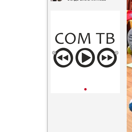
«Орленок»
«Мировые песни» на
(Краснодарский край). VI
фестивале авторской
публикация
музыки и поэзии «U-235.
Новые песни» от проекта
«Школа Росатома» в ВДЦ
«Орленок»
(Краснодарский край). V
публикация