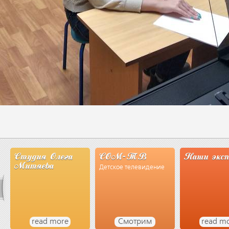
СОМ-ТВ
Наши эксперты
СМИ о на
Детское телевидение
Смотрим
read more
Читае