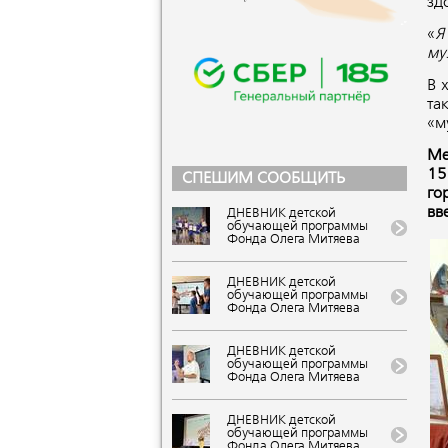
зд
«
Я
му
В 
та
«м
Ме
15
СПЕШИМ СООБЩИТЬ
го
вв
ДНЕВНИК детской
обучающей программы
Фонда Олега Митяева
«Мировые песни» на
фестивале авторской
музыки и поэзии «U-235.
ДНЕВНИК детской
Новые песни» от проекта
обучающей программы
«Школа Росатома» в ВДЦ
Фонда Олега Митяева
«Орленок»
«Мировые песни» на
(Краснодарский край).
фестивале авторской
VIII публикация
музыки и поэзии «U-235.
ДНЕВНИК детской
Новые песни» от проекта
обучающей программы
«Школа Росатома» в ВДЦ
Фонда Олега Митяева
«Орленок»
«Мировые песни» на
(Краснодарский край). VII
фестивале авторской
публикация
музыки и поэзии «U-235.
ДНЕВНИК детской
Новые песни» от проекта
обучающей программы
«Школа Росатома» в ВДЦ
Фонда Олега Митяева