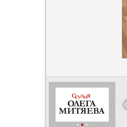
И о нас
Новости
Студия Олега
Ассоциации
Митяева
Читаем
Узнаём
read more