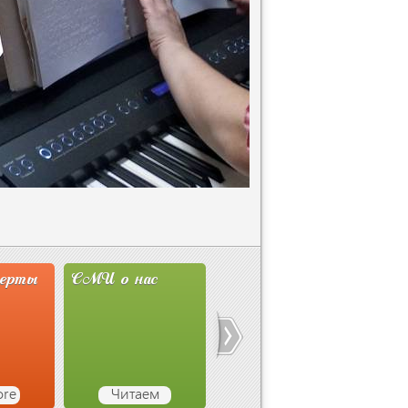
с
Новости
Студия Олега
СО
Ассоциации
Митяева
Детск
м
Узнаём
read more